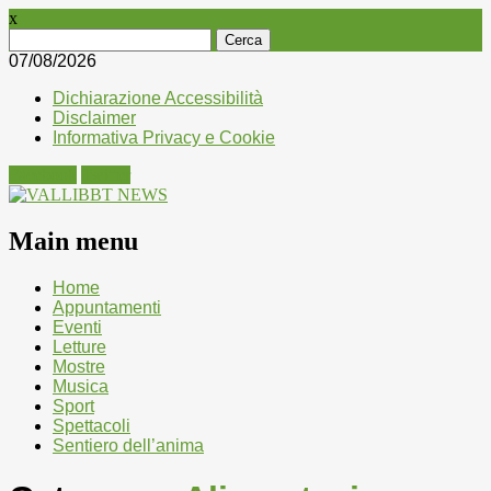
x
Ricerca
per:
07/08/2026
Dichiarazione Accessibilità
Disclaimer
Informativa Privacy e Cookie
Facebook
Twitter
Main menu
Skip
Home
to
Appuntamenti
content
Eventi
Letture
Mostre
Musica
Sport
Spettacoli
Sentiero dell’anima