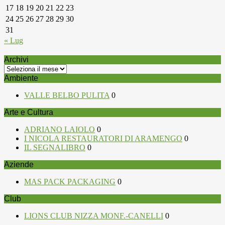
17
18
19
20
21
22
23
24
25
26
27
28
29
30
31
« Lug
Archivi
Archivi
Ambiente
VALLE BELBO PULITA
0
Arte e Cultura
ADRIANO LAIOLO
0
I NICOLA RESTAURATORI DI ARAMENGO
0
IL SEGNALIBRO
0
Aziende
MAS PACK PACKAGING
0
Club
LIONS CLUB NIZZA MONF.-CANELLI
0