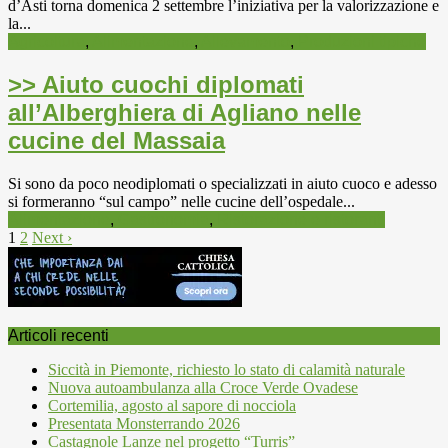
d’Asti torna domenica 2 settembre l’iniziativa per la valorizzazione e
la...
Agricoltura
,
Alimentazione
,
Allevamento
,
Produzioni tipiche
>> Aiuto cuochi diplomati
all’Alberghiera di Agliano nelle
cucine del Massaia
Si sono da poco neodiplomati o specializzati in aiuto cuoco e adesso
si formeranno “sul campo” nelle cucine dell’ospedale...
Alimentazione
,
Gastronomia
,
Ristorazione e ristoranti
1
2
Next ›
Articoli recenti
Siccità in Piemonte, richiesto lo stato di calamità naturale
Nuova autoambulanza alla Croce Verde Ovadese
Cortemilia, agosto al sapore di nocciola
Presentata Monsterrando 2026
Castagnole Lanze nel progetto “Turris”