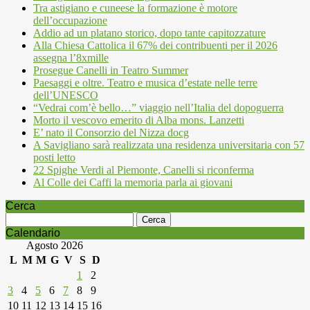
Tra astigiano e cuneese la formazione è motore
dell’occupazione
Addio ad un platano storico, dopo tante capitozzature
Alla Chiesa Cattolica il 67% dei contribuenti per il 2026
assegna l’8xmille
Prosegue Canelli in Teatro Summer
Paesaggi e oltre. Teatro e musica d’estate nelle terre
dell’UNESCO
“Vedrai com’è bello…” viaggio nell’Italia del dopoguerra
Morto il vescovo emerito di Alba mons. Lanzetti
E’ nato il Consorzio del Nizza docg
A Savigliano sarà realizzata una residenza universitaria con 57
posti letto
22 Spighe Verdi al Piemonte, Canelli si riconferma
Al Colle dei Caffi la memoria parla ai giovani
Cerca
Ricerca
per:
Calendario
Agosto 2026
L
M
M
G
V
S
D
1
2
3
4
5
6
7
8
9
10
11
12
13
14
15
16