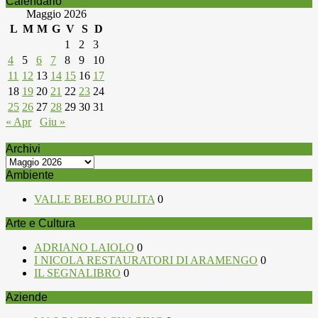
Calendario
Maggio 2026
L
M
M
G
V
S
D
1
2
3
4
5
6
7
8
9
10
11
12
13
14
15
16
17
18
19
20
21
22
23
24
25
26
27
28
29
30
31
« Apr
Giu »
Archivi
Archivi
Ambiente
VALLE BELBO PULITA
0
Arte e Cultura
ADRIANO LAIOLO
0
I NICOLA RESTAURATORI DI ARAMENGO
0
IL SEGNALIBRO
0
Aziende