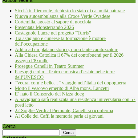
Articoli recenti
Siccità in Piemonte, richiesto lo stato di calamità naturale
Nuova autoambulanza alla Croce Verde Ovadese
Cortemilia, agosto al sapore di nocciola
Presentata Monsterrando 2026
Castagnole Lanze nel progetto “Turris”
Tra astigiano e cuneese la formazione è motore
dell’occupazione
Addio ad un platano storico, dopo tante capitozzature
Alla Chiesa Cattolica il 67% dei contribuenti per il 2026
assegna l’8xmille
Prosegue Canelli in Teatro Summer
Paesaggi e oltre. Teatro e musica d’estate nelle terre
dell’UNESCO
“Vedrai com’è bello…” viaggio nell’Italia del dopoguerra
Morto il vescovo emerito di Alba mons. Lanzetti
E’ nato il Consorzio del Nizza docg
A Savigliano sarà realizzata una residenza universitaria con 57
posti letto
22 Spighe Verdi al Piemonte, Canelli si riconferma
Al Colle dei Caffi la memoria parla ai giovani
Cerca
Ricerca
per: