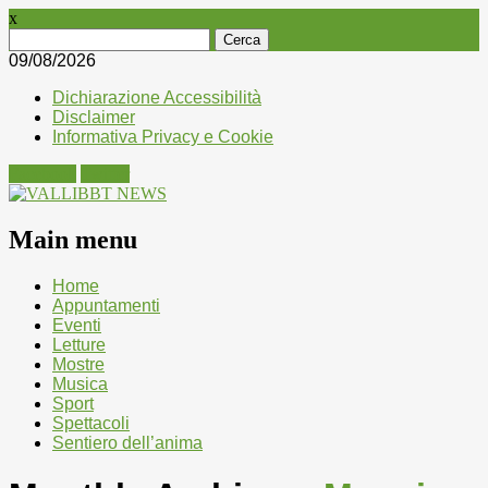
x
Ricerca
per:
09/08/2026
Dichiarazione Accessibilità
Disclaimer
Informativa Privacy e Cookie
Facebook
Twitter
Main menu
Skip
Home
to
Appuntamenti
content
Eventi
Letture
Mostre
Musica
Sport
Spettacoli
Sentiero dell’anima