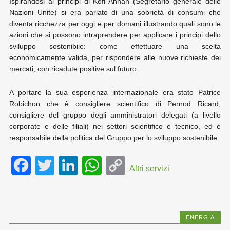
Ispirandosi ai principi di Kofi Annan (Segretario generale delle
Nazioni Unite) si era parlato di una sobrietà di consumi che
diventa ricchezza per oggi e per domani illustrando quali sono le
azioni che si possono intraprendere per applicare i principi dello
sviluppo sostenibile: come effettuare una scelta
economicamente valida, per rispondere alle nuove richieste dei
mercati, con ricadute positive sul futuro.
A portare la sua esperienza internazionale era stato Patrice
Robichon che è consigliere scientifico di Pernod Ricard,
consigliere del gruppo degli amministratori delegati (a livello
corporate e delle filiali) nei settori scientifico e tecnico, ed è
responsabile della politica del Gruppo per lo sviluppo sostenibile.
F
T
L
W
C
Altri servizi
a
w
i
h
o
c
i
n
a
p
ENERGIA
e
t
k
t
y