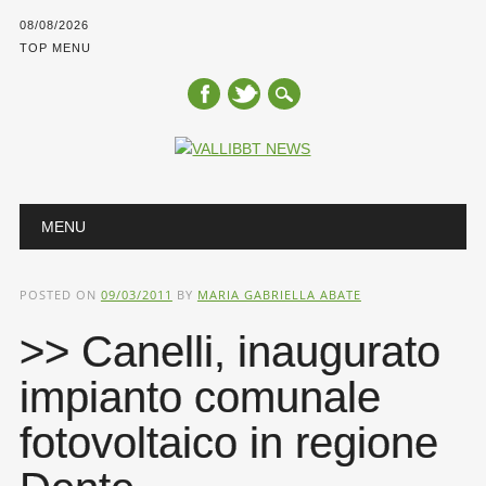
08/08/2026
TOP MENU
Main menu
Skip
MENU
to
content
POSTED ON
09/03/2011
BY
MARIA GABRIELLA ABATE
>> Canelli, inaugurato
impianto comunale
fotovoltaico in regione