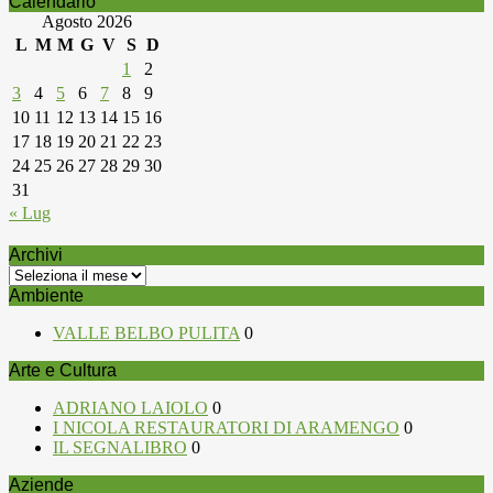
Calendario
Agosto 2026
L
M
M
G
V
S
D
1
2
3
4
5
6
7
8
9
10
11
12
13
14
15
16
17
18
19
20
21
22
23
24
25
26
27
28
29
30
31
« Lug
Archivi
Archivi
Ambiente
VALLE BELBO PULITA
0
Arte e Cultura
ADRIANO LAIOLO
0
I NICOLA RESTAURATORI DI ARAMENGO
0
IL SEGNALIBRO
0
Aziende