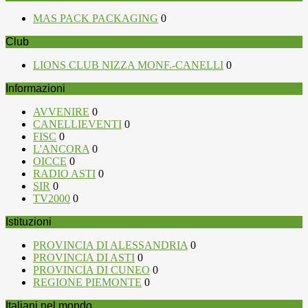
MAS PACK PACKAGING
0
Club
LIONS CLUB NIZZA MONF.-CANELLI
0
Informazioni
AVVENIRE
0
CANELLIEVENTI
0
FISC
0
L'ANCORA
0
OICCE
0
RADIO ASTI
0
SIR
0
TV2000
0
Istituzioni
PROVINCIA DI ALESSANDRIA
0
PROVINCIA DI ASTI
0
PROVINCIA DI CUNEO
0
REGIONE PIEMONTE
0
Italiani nel mondo