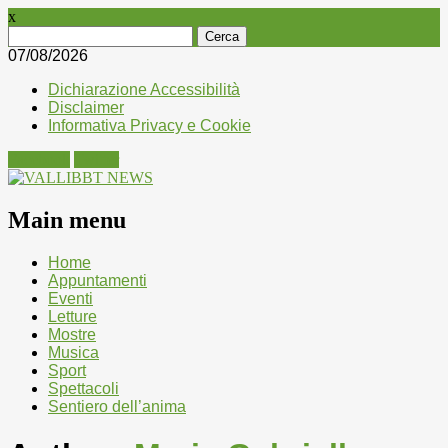
x
Ricerca
per:
07/08/2026
Dichiarazione Accessibilità
Disclaimer
Informativa Privacy e Cookie
Facebook
Twitter
Main menu
Skip
Home
to
Appuntamenti
content
Eventi
Letture
Mostre
Musica
Sport
Spettacoli
Sentiero dell’anima