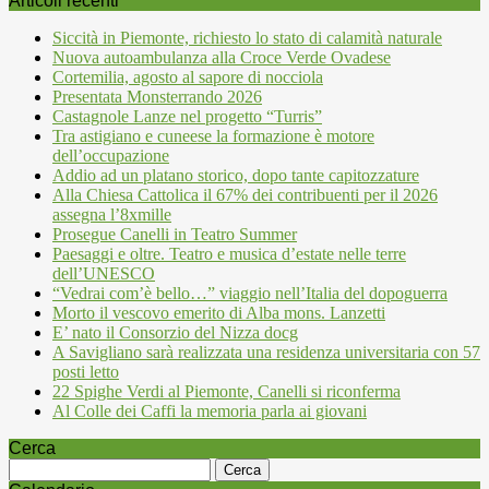
Articoli recenti
Siccità in Piemonte, richiesto lo stato di calamità naturale
Nuova autoambulanza alla Croce Verde Ovadese
Cortemilia, agosto al sapore di nocciola
Presentata Monsterrando 2026
Castagnole Lanze nel progetto “Turris”
Tra astigiano e cuneese la formazione è motore
dell’occupazione
Addio ad un platano storico, dopo tante capitozzature
Alla Chiesa Cattolica il 67% dei contribuenti per il 2026
assegna l’8xmille
Prosegue Canelli in Teatro Summer
Paesaggi e oltre. Teatro e musica d’estate nelle terre
dell’UNESCO
“Vedrai com’è bello…” viaggio nell’Italia del dopoguerra
Morto il vescovo emerito di Alba mons. Lanzetti
E’ nato il Consorzio del Nizza docg
A Savigliano sarà realizzata una residenza universitaria con 57
posti letto
22 Spighe Verdi al Piemonte, Canelli si riconferma
Al Colle dei Caffi la memoria parla ai giovani
Cerca
Ricerca
per: