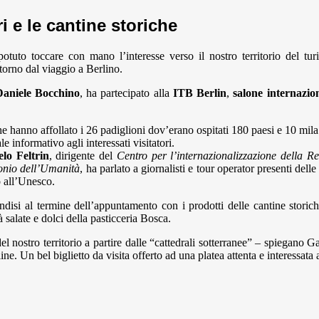
ri e le cantine storiche
tuto toccare con mano l’interesse verso il nostro territorio del tu
itorno dal viaggio a Berlino.
aniele Bocchino
, ha partecipato alla
ITB Berlin
,
salone internazio
e hanno affollato i 26 padiglioni dov’erano ospitati 180 paesi e 10 mila e
 informativo agli interessati visitatori.
lo Feltrin
, dirigente del
Centro per l’internazionalizzazione della 
onio dell’Umanità
, ha parlato a giornalisti e tour operator presenti dell
o all’Unesco.
indisi al termine dell’appuntamento con i prodotti delle cantine stori
 salate e dolci della pasticceria Bosca.
del nostro territorio a partire dalle “cattedrali sotterranee” – spiegano 
 colline. Un bel biglietto da visita offerto ad una platea attenta e interessa