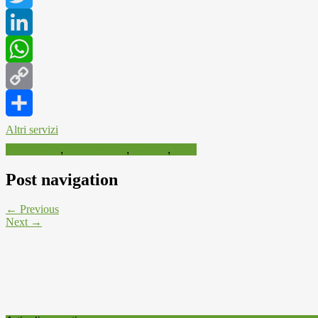
Twitter
LinkedIn
WhatsApp
Copy
Link
Altri servizi
Agricoltura
,
Vendemmia
,
Vigneti
,
Vino
Post navigation
← Previous
Next →