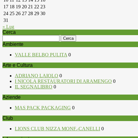
17
18
19
20
21
22
23
24
25
26
27
28
29
30
31
« Lug
Cerca
Ricerca
per:
Ambiente
VALLE BELBO PULITA
0
Arte e Cultura
ADRIANO LAIOLO
0
I NICOLA RESTAURATORI DI ARAMENGO
0
IL SEGNALIBRO
0
Aziende
MAS PACK PACKAGING
0
Club
LIONS CLUB NIZZA MONF.-CANELLI
0