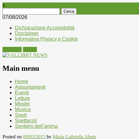
x
Ricerca
per:
07/08/2026
Dichiarazione Accessibilità
Disclaimer
Informativa Privacy e Cookie
Facebook
Twitter
Main menu
Skip
Home
to
Appuntamenti
content
Eventi
Letture
Mostre
Musica
Sport
Spettacoli
Sentiero dell’anima
Posted on
09/03/2015
by
Maria Gabriella Abate