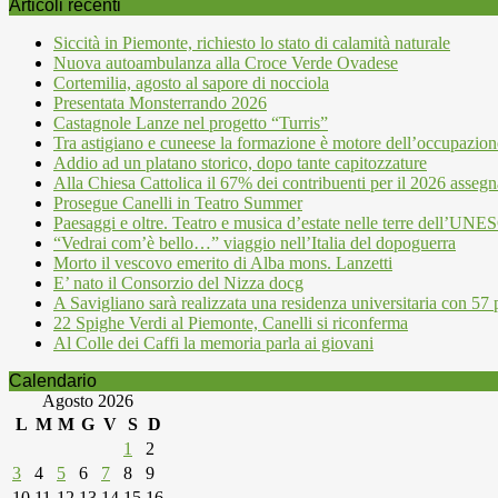
Articoli recenti
Siccità in Piemonte, richiesto lo stato di calamità naturale
Nuova autoambulanza alla Croce Verde Ovadese
Cortemilia, agosto al sapore di nocciola
Presentata Monsterrando 2026
Castagnole Lanze nel progetto “Turris”
Tra astigiano e cuneese la formazione è motore dell’occupazion
Addio ad un platano storico, dopo tante capitozzature
Alla Chiesa Cattolica il 67% dei contribuenti per il 2026 assegn
Prosegue Canelli in Teatro Summer
Paesaggi e oltre. Teatro e musica d’estate nelle terre dell’UN
“Vedrai com’è bello…” viaggio nell’Italia del dopoguerra
Morto il vescovo emerito di Alba mons. Lanzetti
E’ nato il Consorzio del Nizza docg
A Savigliano sarà realizzata una residenza universitaria con 57 p
22 Spighe Verdi al Piemonte, Canelli si riconferma
Al Colle dei Caffi la memoria parla ai giovani
Calendario
Agosto 2026
L
M
M
G
V
S
D
1
2
3
4
5
6
7
8
9
10
11
12
13
14
15
16