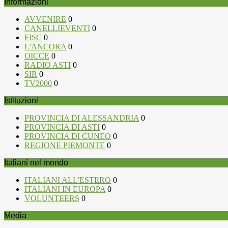
Informazioni
AVVENIRE
0
CANELLIEVENTI
0
FISC
0
L'ANCORA
0
OICCE
0
RADIO ASTI
0
SIR
0
TV2000
0
Istituzioni
PROVINCIA DI ALESSANDRIA
0
PROVINCIA DI ASTI
0
PROVINCIA DI CUNEO
0
REGIONE PIEMONTE
0
Italiani nel mondo
ITALIANI ALL'ESTERO
0
ITALIANI IN EUROPA
0
VOLUNTEERS
0
Media