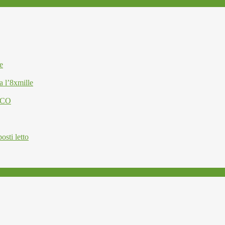
e
a l’8xmille
ESCO
osti letto