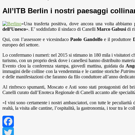
All’ITB Berlin i nostri paesaggi collina
«Una trasferta positiva, dove ancora una volta abbiamo po
dell’Unesco
». E’ soddisfatto il sindaco di Canelli
Marco Gabusi
di r
Qui, con l’assessore e vicesindaco
Paolo Gandolfo
e il produttore
D
europeo del settore.
Lo confermano i numeri: nel 2015 si stimano in 180 mila i visitatori ch
turismo, con un proprio desk dove i canellesi hanno distribuito materiale
Evento clou la conferenza stampa, giovedì mattina, guidata da
Ange
immagini delle colline con la vendemmia e le cantine storiche
Patrim
e delle manifestazioni che faranno da filo conduttore all’anno dedicat
Al rinfresco spumanti, Moscato e Asti sono stati protagonisti del br
Canelli curato dall’Enoteca Regionale di Canelli accanto alle specialità
«I vini sono certamente i nostri ambasciatori, con tutte le peculiarità 
realtà, la visita alle cantine, l’ospitalità, la gastronomia, i tour tra le
Facebook