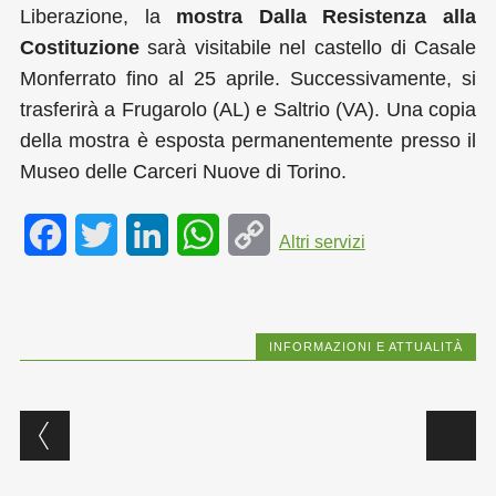
Liberazione, la
mostra Dalla Resistenza alla
Costituzione
sarà visitabile nel castello di Casale
Monferrato fino al 25 aprile. Successivamente, si
trasferirà a Frugarolo (AL) e Saltrio (VA). Una copia
della mostra è esposta permanentemente presso il
Museo delle Carceri Nuove di Torino.
F
T
L
W
C
Altri servizi
a
w
i
h
o
c
i
n
a
p
INFORMAZIONI E ATTUALITÀ
e
t
k
t
y
b
t
e
s
L
Post navigation
o
e
d
A
i
o
r
I
p
n