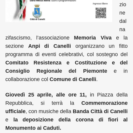
zio
ne
dal
na
zifascismo, l’associazione
Memoria Viva
e la
sezione
Anpi di Canelli
organizzano un fitto
programma di eventi celebrativi, col sostegno del
Comitato Resistenza e Costituzione e del
Consiglio Regionale del Piemonte
e in
collaborazione col
Comune di Canelli
.
Giovedì 25 aprile, alle
ore 11,
in Piazza della
Repubblica, si terrà la
Commemorazione
ufficiale
, con musiche della
Banda Città di Canelli
e
la deposizione della corona di fiori al
Monumento ai Caduti.