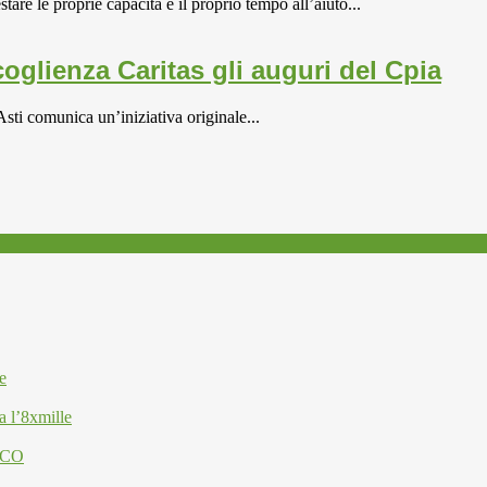
stare le proprie capacità e il proprio tempo all’aiuto...
oglienza Caritas gli auguri del Cpia
Asti comunica un’iniziativa originale...
e
a l’8xmille
ESCO