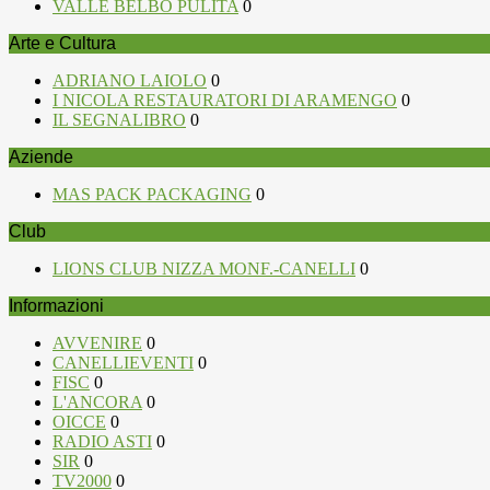
VALLE BELBO PULITA
0
Arte e Cultura
ADRIANO LAIOLO
0
I NICOLA RESTAURATORI DI ARAMENGO
0
IL SEGNALIBRO
0
Aziende
MAS PACK PACKAGING
0
Club
LIONS CLUB NIZZA MONF.-CANELLI
0
Informazioni
AVVENIRE
0
CANELLIEVENTI
0
FISC
0
L'ANCORA
0
OICCE
0
RADIO ASTI
0
SIR
0
TV2000
0