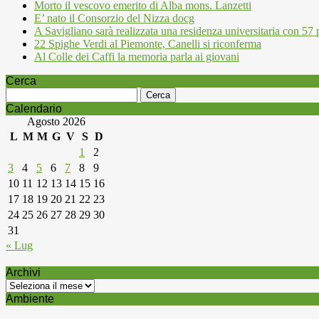
Morto il vescovo emerito di Alba mons. Lanzetti
E’ nato il Consorzio del Nizza docg
A Savigliano sarà realizzata una residenza universitaria con 57 p
22 Spighe Verdi al Piemonte, Canelli si riconferma
Al Colle dei Caffi la memoria parla ai giovani
Cerca
Ricerca
per:
Calendario
Agosto 2026
L
M
M
G
V
S
D
1
2
3
4
5
6
7
8
9
10
11
12
13
14
15
16
17
18
19
20
21
22
23
24
25
26
27
28
29
30
31
« Lug
Archivi
Archivi
Ambiente