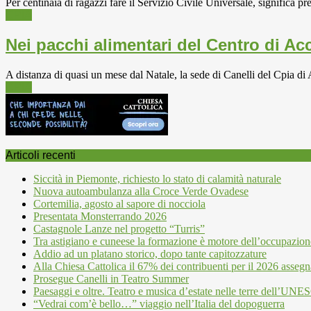
Per centinaia di ragazzi fare il Servizio Civile Universale, significa pre
CPIA
Nei pacchi alimentari del Centro di Acc
A distanza di quasi un mese dal Natale, la sede di Canelli del Cpia di 
CPIA
Articoli recenti
Siccità in Piemonte, richiesto lo stato di calamità naturale
Nuova autoambulanza alla Croce Verde Ovadese
Cortemilia, agosto al sapore di nocciola
Presentata Monsterrando 2026
Castagnole Lanze nel progetto “Turris”
Tra astigiano e cuneese la formazione è motore dell’occupazion
Addio ad un platano storico, dopo tante capitozzature
Alla Chiesa Cattolica il 67% dei contribuenti per il 2026 assegn
Prosegue Canelli in Teatro Summer
Paesaggi e oltre. Teatro e musica d’estate nelle terre dell’UN
“Vedrai com’è bello…” viaggio nell’Italia del dopoguerra