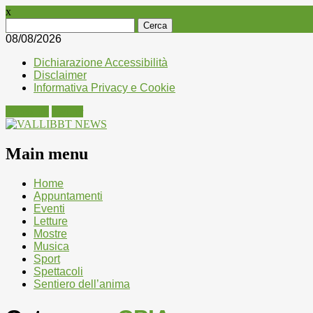
x
Ricerca
per:
08/08/2026
Dichiarazione Accessibilità
Disclaimer
Informativa Privacy e Cookie
Facebook
Twitter
Main menu
Skip
Home
to
Appuntamenti
content
Eventi
Letture
Mostre
Musica
Sport
Spettacoli
Sentiero dell’anima