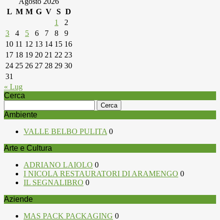
Agosto 2026
L
M
M
G
V
S
D
1
2
3
4
5
6
7
8
9
10
11
12
13
14
15
16
17
18
19
20
21
22
23
24
25
26
27
28
29
30
31
« Lug
Cerca
Ricerca
per:
Ambiente
VALLE BELBO PULITA
0
Arte e Cultura
ADRIANO LAIOLO
0
I NICOLA RESTAURATORI DI ARAMENGO
0
IL SEGNALIBRO
0
Aziende
MAS PACK PACKAGING
0