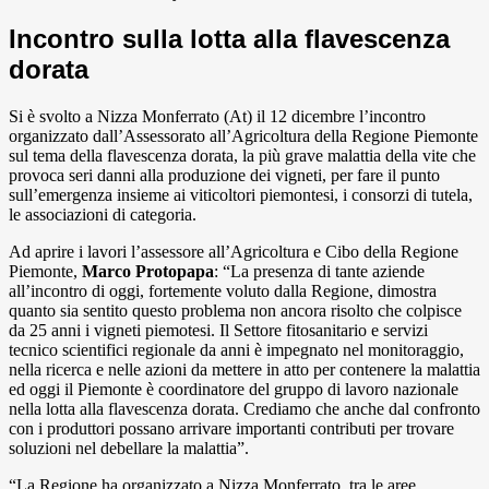
Incontro sulla lotta alla flavescenza
dorata
Si è svolto a Nizza Monferrato (At) il 12 dicembre l’incontro
organizzato dall’Assessorato all’Agricoltura della Regione Piemonte
sul tema della flavescenza dorata, la più grave malattia della vite che
provoca seri danni alla produzione dei vigneti, per fare il punto
sull’emergenza insieme ai viticoltori piemontesi, i consorzi di tutela,
le associazioni di categoria.
Ad aprire i lavori l’assessore all’Agricoltura e Cibo della Regione
Piemonte,
Marco Protopapa
: “La presenza di tante aziende
all’incontro di oggi, fortemente voluto dalla Regione, dimostra
quanto sia sentito questo problema non ancora risolto che colpisce
da 25 anni i vigneti piemotesi. Il Settore fitosanitario e servizi
tecnico scientifici regionale da anni è impegnato nel monitoraggio,
nella ricerca e nelle azioni da mettere in atto per contenere la malattia
ed oggi il Piemonte è coordinatore del gruppo di lavoro nazionale
nella lotta alla flavescenza dorata. Crediamo che anche dal confronto
con i produttori possano arrivare importanti contributi per trovare
soluzioni nel debellare la malattia”.
“La Regione ha organizzato a Nizza Monferrato, tra le aree