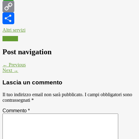
WhatsApp
Copy
Link
Altri servizi
Vigneti
Post navigation
← Previous
Next →
Lascia un commento
Il tuo indirizzo email non sarà pubblicato.
I campi obbligatori sono
contrassegnati
*
Commento
*