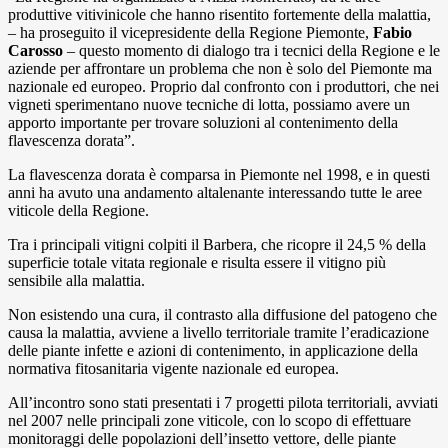
produttive vitivinicole che hanno risentito fortemente della malattia,
– ha proseguito il vicepresidente della Regione Piemonte,
Fabio
Carosso
– questo momento di dialogo tra i tecnici della Regione e le
aziende per affrontare un problema che non è solo del Piemonte ma
nazionale ed europeo. Proprio dal confronto con i produttori, che nei
vigneti sperimentano nuove tecniche di lotta, possiamo avere un
apporto importante per trovare soluzioni al contenimento della
flavescenza dorata”.
La flavescenza dorata è comparsa in Piemonte nel 1998, e in questi
anni ha avuto una andamento altalenante interessando tutte le aree
viticole della Regione.
Tra i principali vitigni colpiti il Barbera, che ricopre il 24,5 % della
superficie totale vitata regionale e risulta essere il vitigno più
sensibile alla malattia.
Non esistendo una cura, il contrasto alla diffusione del patogeno che
causa la malattia, avviene a livello territoriale tramite l’eradicazione
delle piante infette e azioni di contenimento, in applicazione della
normativa fitosanitaria vigente nazionale ed europea.
All’incontro sono stati presentati i 7 progetti pilota territoriali, avviati
nel 2007 nelle principali zone viticole, con lo scopo di effettuare
monitoraggi delle popolazioni dell’insetto vettore, delle piante