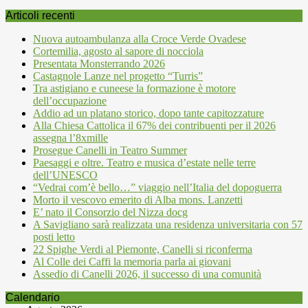
Articoli recenti
Nuova autoambulanza alla Croce Verde Ovadese
Cortemilia, agosto al sapore di nocciola
Presentata Monsterrando 2026
Castagnole Lanze nel progetto “Turris”
Tra astigiano e cuneese la formazione è motore
dell’occupazione
Addio ad un platano storico, dopo tante capitozzature
Alla Chiesa Cattolica il 67% dei contribuenti per il 2026
assegna l’8xmille
Prosegue Canelli in Teatro Summer
Paesaggi e oltre. Teatro e musica d’estate nelle terre
dell’UNESCO
“Vedrai com’è bello…” viaggio nell’Italia del dopoguerra
Morto il vescovo emerito di Alba mons. Lanzetti
E’ nato il Consorzio del Nizza docg
A Savigliano sarà realizzata una residenza universitaria con 57
posti letto
22 Spighe Verdi al Piemonte, Canelli si riconferma
Al Colle dei Caffi la memoria parla ai giovani
Assedio di Canelli 2026, il successo di una comunità
Calendario