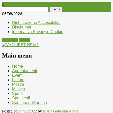
x
Ricerca
per:
06/08/2026
Dichiarazione Accessibilità
Disclaimer
Informativa Privacy e Cookie
Facebook
Twitter
Main menu
Skip
Home
to
Appuntamenti
content
Eventi
Letture
Mostre
Musica
Sport
Spettacoli
Sentiero dell’anima
Posted on
14/12/2022
by
Maria Gabriella Abate