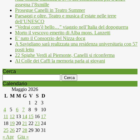
assegna l’8xmille
Prosegue Canelli in Teatro Summer
Paesaggi e oltre. Teatro e musica d’estate nelle terre
dell’UNESCO
“Vedrai com’è bello…” viaggio nell’Italia del dopoguerra
Morto il vescovo emerito di Alba mons. Lanzetti
E’ nato il Consorzio del Nizza docg
A Savigliano sarà realizzata una residenza universitaria con 57
posti letto
22 Spighe Verdi al Piemonte, Canelli si riconferma
Al Colle dei Caffi la memoria parla ai giovani
Cerca
Ricerca
per:
Calendario
Maggio 2026
L
M
M
G
V
S
D
1
2
3
4
5
6
7
8
9
10
11
12
13
14
15
16
17
18
19
20
21
22
23
24
25
26
27
28
29
30
31
« Apr
Giu »