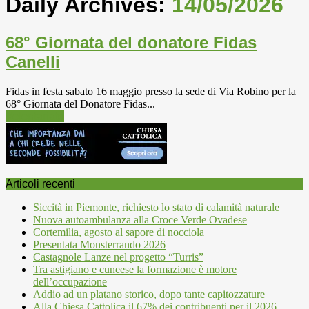
Daily Archives:
14/05/2026
68° Giornata del donatore Fidas
Canelli
Fidas in festa sabato 16 maggio presso la sede di Via Robino per la
68° Giornata del Donatore Fidas...
Volontariato
Articoli recenti
Siccità in Piemonte, richiesto lo stato di calamità naturale
Nuova autoambulanza alla Croce Verde Ovadese
Cortemilia, agosto al sapore di nocciola
Presentata Monsterrando 2026
Castagnole Lanze nel progetto “Turris”
Tra astigiano e cuneese la formazione è motore
dell’occupazione
Addio ad un platano storico, dopo tante capitozzature
Alla Chiesa Cattolica il 67% dei contribuenti per il 2026