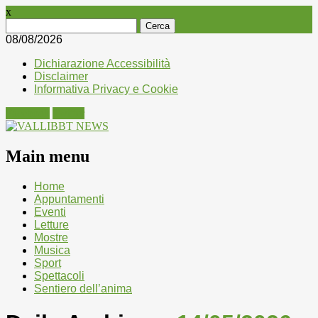
x
Ricerca
per:
08/08/2026
Dichiarazione Accessibilità
Disclaimer
Informativa Privacy e Cookie
Facebook
Twitter
Main menu
Skip
Home
to
Appuntamenti
content
Eventi
Letture
Mostre
Musica
Sport
Spettacoli
Sentiero dell’anima