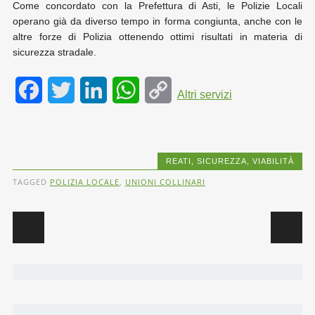
Come concordato con la Prefettura di Asti, le Polizie Locali
operano già da diverso tempo in forma congiunta, anche con le
altre forze di Polizia ottenendo ottimi risultati in materia di
sicurezza stradale.
F
T
L
W
C
Altri servizi
a
w
i
h
o
c
i
n
a
p
REATI
,
SICUREZZA
,
VIABILITÀ
e
t
k
t
y
TAGGED
POLIZIA LOCALE
,
UNIONI COLLINARI
b
t
e
s
L
Post navigation
o
e
d
A
i
o
r
I
p
n
k
n
p
k