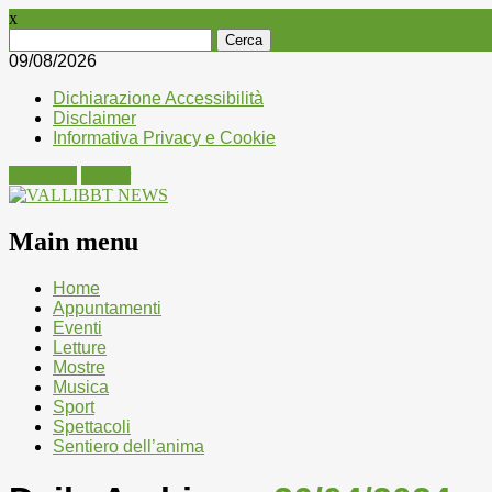
x
Ricerca
per:
09/08/2026
Dichiarazione Accessibilità
Disclaimer
Informativa Privacy e Cookie
Facebook
Twitter
Main menu
Skip
Home
to
Appuntamenti
content
Eventi
Letture
Mostre
Musica
Sport
Spettacoli
Sentiero dell’anima