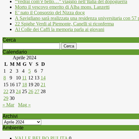
“Vedrai com’è bello…” viaggio nell’Italia del dopoguerra
Morto il vescovo emerito di Alba mons. Lanzetti
E’ nato il Consorzio del Nizza docg
A Savigliano sarà realizzata una residenza universitaria con 57 p
22 Spighe Verdi al Piemonte, Canelli si riconferma
Al Colle dei Caffi la memoria parla ai giovani
Cerca
Ricerca
per:
Calendario
Aprile 2024
L
M
M
G
V
S
D
1
2
3
4
5
6
7
8
9
10
11
12
13
14
15
16
17
18
19
20
21
22
23
24
25
26
27
28
29
30
« Mar
Mag »
Archivi
Archivi
Ambiente
VALLE BELBO PULITA
0