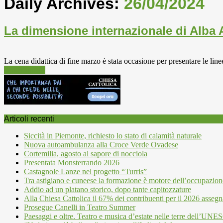
Daily Archives:
26/04/2024
La dimensione internazionale di Alba
La cena didattica di fine marzo è stata occasione per presentare le lin
Alberghiera
Articoli recenti
Siccità in Piemonte, richiesto lo stato di calamità naturale
Nuova autoambulanza alla Croce Verde Ovadese
Cortemilia, agosto al sapore di nocciola
Presentata Monsterrando 2026
Castagnole Lanze nel progetto “Turris”
Tra astigiano e cuneese la formazione è motore dell’occupazion
Addio ad un platano storico, dopo tante capitozzature
Alla Chiesa Cattolica il 67% dei contribuenti per il 2026 assegn
Prosegue Canelli in Teatro Summer
Paesaggi e oltre. Teatro e musica d’estate nelle terre dell’UN