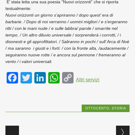
E’ stata letta una sua poesia “Nuovi orizzonti” che si riporta
testualmente:
Nuovi orizzonti un giorno s’apriranno / dopo quest’ era di
barbarie. / Dopo di noi verranno / uomini migliori / e s’ergeranno
ritti / con le mani nude / e sulle labbra/ parole / smarrite nel
tempo. / Un altro diluvio universale / sorprenderà i corrotti, / i
disonesti e gli approfittatori. / Saliranno in pochi / sull’ Arca di Noè
/ ma saranno i giusti e i forti: / con la fronte alta, /audacemente /
seguiranno nuove rotte / e ancora sul pennone / fremeranno al
vento / i valori universali.
F
T
L
W
C
Altri servizi
a
w
i
h
o
c
i
n
a
p
OTTOCENTO
,
STORIA
e
t
k
t
y
b
t
e
s
L
Post navigation
o
e
d
A
i