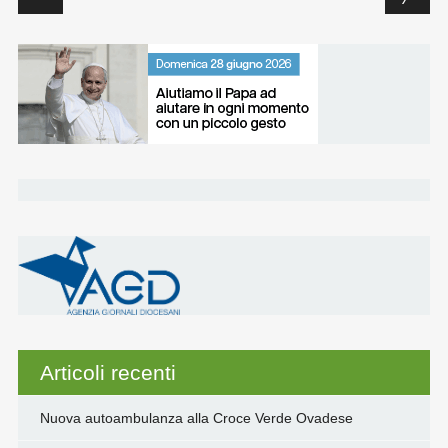
o
r
I
p
n
k
n
p
k
Articoli recenti
Nuova autoambulanza alla Croce Verde Ovadese