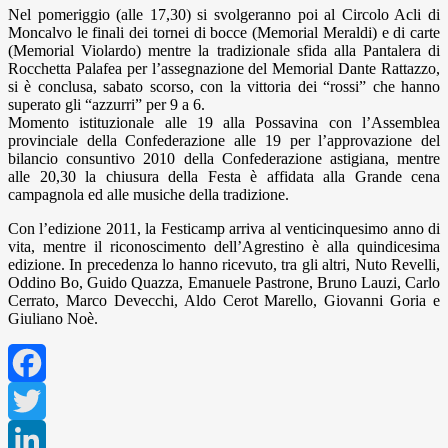
Nel pomeriggio (alle 17,30) si svolgeranno poi al Circolo Acli di
Moncalvo le finali dei tornei di bocce (Memorial Meraldi) e di carte
(Memorial Violardo) mentre la tradizionale sfida alla Pantalera di
Rocchetta Palafea per l’assegnazione del Memorial Dante Rattazzo,
si è conclusa, sabato scorso, con la vittoria dei “rossi” che hanno
superato gli “azzurri” per 9 a 6.
Momento istituzionale alle 19 alla Possavina con l’Assemblea
provinciale della Confederazione alle 19 per l’approvazione del
bilancio consuntivo 2010 della Confederazione astigiana, mentre
alle 20,30 la chiusura della Festa è affidata alla Grande cena
campagnola ed alle musiche della tradizione.
Con l’edizione 2011, la Festicamp arriva al venticinquesimo anno di
vita, mentre il riconoscimento dell’Agrestino è alla quindicesima
edizione. In precedenza lo hanno ricevuto, tra gli altri, Nuto Revelli,
Oddino Bo, Guido Quazza, Emanuele Pastrone, Bruno Lauzi, Carlo
Cerrato, Marco Devecchi, Aldo Cerot Marello, Giovanni Goria e
Giuliano Noè.
Facebook
Twitter