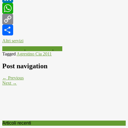
LinkedIn
WhatsApp
Copy
Link
Altri servizi
Agricoltura
,
Associazioni
,
CIA
Tagged
Agrestino Cia 2011
Post navigation
← Previous
Next →
Articoli recenti