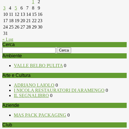
1
2
3
4
5
6
7
8
9
10
11
12
13
14
15
16
17
18
19
20
21
22
23
24
25
26
27
28
29
30
31
« Lug
Cerca
Ricerca
per:
Ambiente
VALLE BELBO PULITA
0
Arte e Cultura
ADRIANO LAIOLO
0
I NICOLA RESTAURATORI DI ARAMENGO
0
IL SEGNALIBRO
0
Aziende
MAS PACK PACKAGING
0
Club