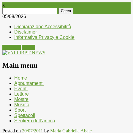
x
Ricerca
per:
05/08/2026
Dichiarazione Accessibilità
Disclaimer
Informativa Privacy e Cookie
Facebook
Twitter
Main menu
Skip
Home
to
Appuntamenti
content
Eventi
Letture
Mostre
Musica
Sport
Spettacoli
Sentiero dell’anima
Posted on
20/07/2011
by
Maria Gabriella Abate