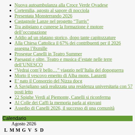
Nuova autoambulanza alla Croce Verde Ovadese
Cortemilia, agosto al sapore di nocciola
Presentata Monsterrando 2026
Castagnole Lanze nel progetto “Turris”
Tra astigiano e cuneese la formazione è motore
dell’occupazione
Addio ad un platano storico, dopo tante capitozzature
Alla Chiesa Cattolica il 67% dei contribuenti per il 2026
assegna l’8xmille
Prosegue Canelli in Teatro Summer
Paesaggi e oltre. Teatro e musica d’estate nelle terre
dell’UNESCO
“Vedrai com’è bello…” viaggio nell’Italia del dopoguerra
Morto il vescovo emerito di Alba mons. Lanzetti
E’ nato il Consorzio del Nizza docg
A Savigliano sarà realizzata una residenza universitaria con 57
posti letto
22 Spighe Verdi al Piemonte, Canelli si riconferma
Al Colle dei Caffi la memoria parla ai giovani
Assedio di Canelli 2026, il successo di una comunità
Calendario
Agosto 2026
L
M
M
G
V
S
D