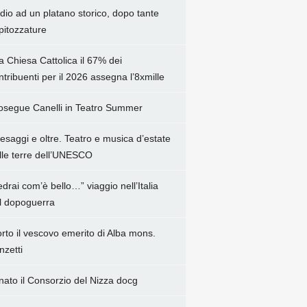
dio ad un platano storico, dopo tante
pitozzature
la Chiesa Cattolica il 67% dei
ntribuenti per il 2026 assegna l’8xmille
osegue Canelli in Teatro Summer
esaggi e oltre. Teatro e musica d’estate
lle terre dell’UNESCO
edrai com’è bello…” viaggio nell’Italia
l dopoguerra
rto il vescovo emerito di Alba mons.
nzetti
 nato il Consorzio del Nizza docg