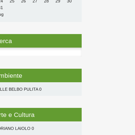
24
25
26
27
28
29
30
31
ug
erca
ca
mbiente
LLE BELBO PULITA
0
rte e Cultura
RIANO LAIOLO
0