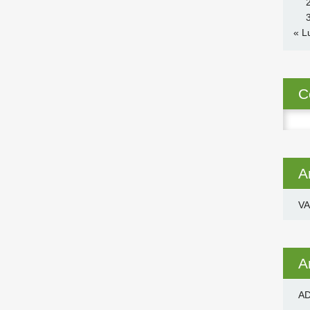
« L
C
Ricer
per:
A
VA
A
AD