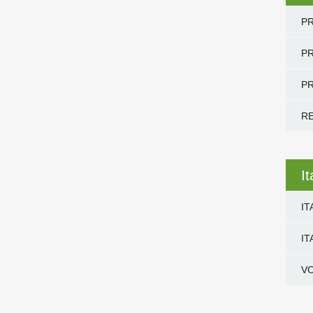
PR
PR
PR
R
I
IT
IT
V