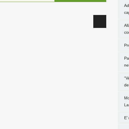
Ad
ca
Al
co
Pr
Pa
ne
“V
de
Mo
La
E’