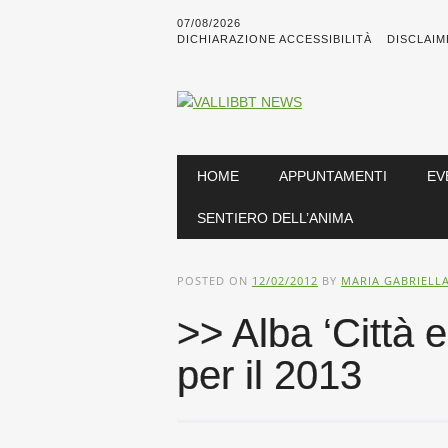
07/08/2026
DICHIARAZIONE ACCESSIBILITÀ
DISCLAIM
Main menu
Skip
HOME
APPUNTAMENTI
EV
to
content
SENTIERO DELL’ANIMA
POSTED ON
12/02/2012
BY
MARIA GABRIELL
>> Alba ‘Città 
per il 2013