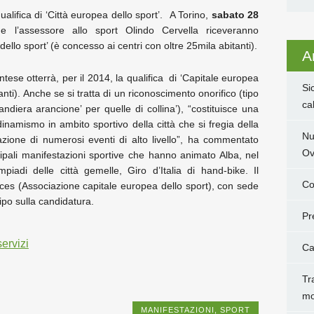
qualifica di ‘Città europea dello sport’. A Torino,
sabato 28
e l’assessore allo sport Olindo Cervella riceveranno
ello sport’ (è concesso ai centri con oltre 25mila abitanti).
Ar
ese otterrà, per il 2014, la qualifica di ‘Capitale europea
Si
tanti). Anche se si tratta di un riconoscimento onorifico (tipo
ca
andiera arancione’ per quelle di collina’), “costituisce una
inamismo in ambito sportivo della città che si fregia della
Nu
azione di numerosi eventi di alto livello”, ha commentato
Ov
cipali manifestazioni sportive che hanno animato Alba, nel
mpiadi delle città gemelle, Giro d’Italia di hand-bike. Il
Co
Aces (Associazione capitale europea dello sport), con sede
ipo sulla candidatura.
Pr
servizi
Ca
Tr
mo
MANIFESTAZIONI
,
SPORT