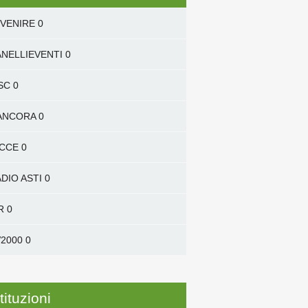
VENIRE
0
NELLIEVENTI
0
SC
0
'ANCORA
0
ICCE
0
DIO ASTI
0
R
0
2000
0
tituzioni