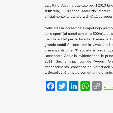
La città di Alba ha ottenuto per il 2013 la 
febbraio
, il sindaco Maurizio Marello 
ufficialmente la bandiera di ‘Città europea d
Nella stessa occasione il capoluogo piemont
dello sport’ (ai centri con oltre 500mila abi
‘Bandiera blu’ per le località di mare o ‘B
grande soddisfazione per la vivacità e il d
presenza di oltre 70 società e l’organizz
l’assessore Cervella evidenziando le prin
2011: Giro d’Italia, Tour de l’Avenir, Oli
riconoscimento concesso dai vertici dell’
a Bruxelles, è arrivato con un anno di antic
F
T
L
W
C
Altri 
a
w
i
h
o
c
i
n
a
p