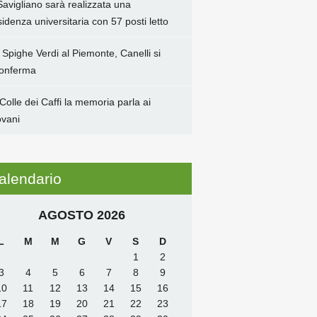
Savigliano sarà realizzata una
sidenza universitaria con 57 posti letto
 Spighe Verdi al Piemonte, Canelli si
conferma
 Colle dei Caffi la memoria parla ai
ovani
alendario
AGOSTO 2026
L
M
M
G
V
S
D
1
2
3
4
5
6
7
8
9
10
11
12
13
14
15
16
17
18
19
20
21
22
23