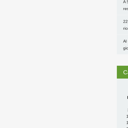
A 
re
22
ri
Al
gi
C