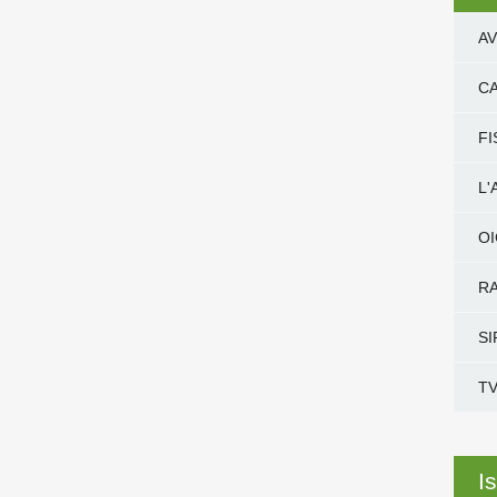
AV
CA
FI
L
O
RA
SI
TV
Is