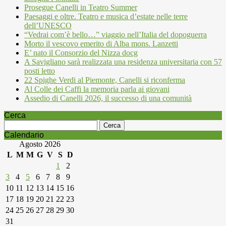
Prosegue Canelli in Teatro Summer
Paesaggi e oltre. Teatro e musica d’estate nelle terre
dell’UNESCO
“Vedrai com’è bello…” viaggio nell’Italia del dopoguerra
Morto il vescovo emerito di Alba mons. Lanzetti
E’ nato il Consorzio del Nizza docg
A Savigliano sarà realizzata una residenza universitaria con 57
posti letto
22 Spighe Verdi al Piemonte, Canelli si riconferma
Al Colle dei Caffi la memoria parla ai giovani
Assedio di Canelli 2026, il successo di una comunità
Cerca
Ricerca
per:
Calendario
Agosto 2026
L
M
M
G
V
S
D
1
2
3
4
5
6
7
8
9
10
11
12
13
14
15
16
17
18
19
20
21
22
23
24
25
26
27
28
29
30
31