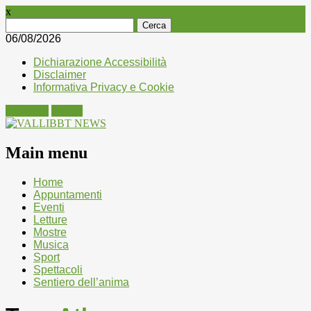
x
Ricerca
per:
06/08/2026
Dichiarazione Accessibilità
Disclaimer
Informativa Privacy e Cookie
Facebook
Twitter
Main menu
Skip
Home
to
Appuntamenti
content
Eventi
Letture
Mostre
Musica
Sport
Spettacoli
Sentiero dell’anima