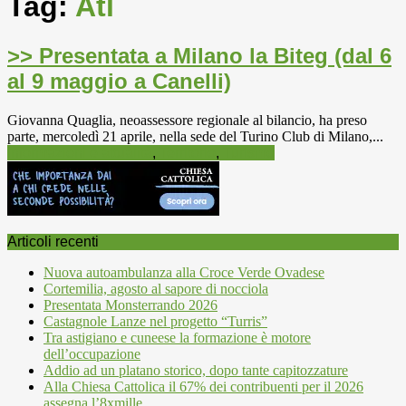
Tag:
Atl
>> Presentata a Milano la Biteg (dal 6
al 9 maggio a Canelli)
Giovanna Quaglia, neoassessore regionale al bilancio, ha preso
parte, mercoledì 21 aprile, nella sede del Turino Club di Milano,...
Informazioni e attualità
,
Territorio
,
Turismo
Articoli recenti
Nuova autoambulanza alla Croce Verde Ovadese
Cortemilia, agosto al sapore di nocciola
Presentata Monsterrando 2026
Castagnole Lanze nel progetto “Turris”
Tra astigiano e cuneese la formazione è motore
dell’occupazione
Addio ad un platano storico, dopo tante capitozzature
Alla Chiesa Cattolica il 67% dei contribuenti per il 2026
assegna l’8xmille