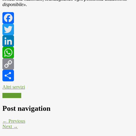
disponibile».
Facebook
Twitter
LinkedIn
WhatsApp
Copy
Link
Altri servizi
Alluvioni
Post navigation
← Previous
Next →