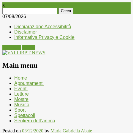
x
Ricerca
per:
07/08/2026
Dichiarazione Accessibilità
Disclaimer
Informativa Privacy e Cookie
Facebook
Twitter
Main menu
Skip
Home
to
Appuntamenti
content
Eventi
Letture
Mostre
Musica
Sport
Spettacoli
Sentiero dell’anima
Posted on
03/12/2020
by
Maria Gabriella Abate