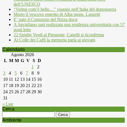
dell’UNESCO
“Vedrai com’è bello…” viaggio nell’Italia del dopoguerra
Morto il vescovo emerito di Alba mons. Lanzetti
E’ nato il Consorzio del Nizza docg
A Savigliano sarà realizzata una residenza universitaria con 57
posti letto
22 Spighe Verdi al Piemonte, Canelli si riconferma
Al Colle dei Caffi la memoria parla ai giovani
Calendario
Agosto 2026
L
M
M
G
V
S
D
1
2
3
4
5
6
7
8
9
10
11
12
13
14
15
16
17
18
19
20
21
22
23
24
25
26
27
28
29
30
31
« Lug
Cerca
Ricerca
per:
Ambiente