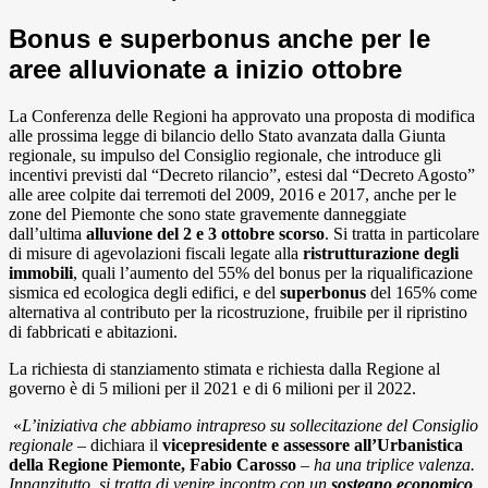
Bonus e superbonus anche per le
aree alluvionate a inizio ottobre
La Conferenza delle Regioni ha approvato una proposta di modifica
alle prossima legge di bilancio dello Stato avanzata dalla Giunta
regionale, su impulso del Consiglio regionale, che introduce gli
incentivi previsti dal “Decreto rilancio”, estesi dal “Decreto Agosto”
alle aree colpite dai terremoti del 2009, 2016 e 2017, anche per le
zone del Piemonte che sono state gravemente danneggiate
dall’ultima
alluvione del 2 e 3 ottobre scorso
. Si tratta in particolare
di misure di agevolazioni fiscali legate alla
ristrutturazione degli
immobili
, quali l’aumento del 55% del bonus per la riqualificazione
sismica ed ecologica degli edifici, e del
superbonus
del 165% come
alternativa al contributo per la ricostruzione, fruibile per il ripristino
di fabbricati e abitazioni.
La richiesta di stanziamento stimata e richiesta dalla Regione al
governo è di 5 milioni per il 2021 e di 6 milioni per il 2022.
«
L’iniziativa che abbiamo intrapreso su sollecitazione del Consiglio
regionale
– dichiara il
vicepresidente e assessore all’Urbanistica
della Regione Piemonte, Fabio Carosso
–
ha una triplice valenza.
Innanzitutto, si tratta di venire incontro con un
sostegno economico