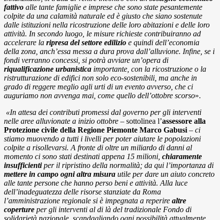
fattivo
alle tante famiglie e imprese che sono state pesantemente
colpite da una calamità naturale ed è giusto che siano sostenute
dalle istituzioni nella ricostruzione delle loro abitazioni e delle loro
attività. In secondo luogo, le misure richieste contribuiranno ad
accelerare la
ripresa del settore edilizio
e quindi dell’economia
della zona, anch’essa messa a dura prova dall’alluvione. Infine, se i
fondi verranno concessi, si potrà avviare un’opera di
riqualificazione urbanistica
importante, con la ricostruzione o la
ristrutturazione di edifici non solo eco-sostenibili, ma anche in
grado di reggere meglio agli urti di un evento avverso, che ci
auguriamo non avvenga mai, come quello dell’ottobre scorso
».
«In attesa dei contributi promessi dal governo per gli interventi
nelle aree alluvionate a inizio ottobre –
sottolinea l’
assessore alla
Protezione civile della Regione Piemonte Marco Gabusi
– ci
stiamo muovendo a tutti i livelli per poter aiutare le popolazioni
colpite a risollevarsi. A fronte di oltre un miliardo di danni al
momento ci sono stati destinati appena 15 milioni,
chiaramente
insufficienti
per il ripristino della normalità; da qui l’importanza di
mettere in campo ogni altra misura
utile per dare un aiuto concreto
alle tante persone che hanno perso beni e attività. Alla luce
dell’inadeguatezza delle risorse stanziate da Roma
l’amministrazione regionale si è impegnata a reperire
altre
coperture
per gli interventi al di là del tradizionale Fondo di
solidarietà nazionale, scandagliando ogni possibilità attualmente