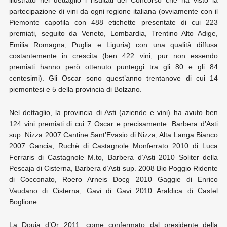
illustrato nel dettaglio i risultati del Concorso che ha visto la
partecipazione di vini da ogni regione italiana (ovviamente con il
Piemonte capofila con 488 etichette presentate di cui 223
premiati, seguito da Veneto, Lombardia, Trentino Alto Adige,
Emilia Romagna, Puglia e Liguria) con una qualità diffusa
costantemente in crescita (ben 422 vini, pur non essendo
premiati hanno però ottenuto punteggi tra gli 80 e gli 84
centesimi). Gli Oscar sono quest’anno trentanove di cui 14
piemontesi e 5 della provincia di Bolzano.
Nel dettaglio, la provincia di Asti (aziende e vini) ha avuto ben
124 vini premiati di cui 7 Oscar e precisamente: Barbera d’Asti
sup. Nizza 2007 Cantine Sant’Evasio di Nizza, Alta Langa Bianco
2007 Gancia, Ruchè di Castagnole Monferrato 2010 di Luca
Ferraris di Castagnole M.to, Barbera d’Asti 2010 Soliter della
Pescaja di Cisterna, Barbera d’Asti sup. 2008 Bio Poggio Ridente
di Cocconato, Roero Arneis Docg 2010 Gaggie di Enrico
Vaudano di Cisterna, Gavi di Gavi 2010 Araldica di Castel
Boglione.
La Douja d’Or 2011, come confermato dal presidente della