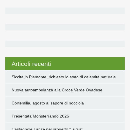
o
r
I
p
n
k
n
p
k
Articoli recenti
Siccità in Piemonte, richiesto lo stato di calamità naturale
Nuova autoambulanza alla Croce Verde Ovadese
Cortemilia, agosto al sapore di nocciola
Presentata Monsterrando 2026
Castagnole Lanze nel progetto “Turris”