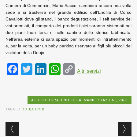
Camera di Commercio, Mario Sacco, cambierà ancora una volta
sede e si trasferirà nel grande edificio dell’Enofila di Corso
Cavallotti dove gli stand, il banco degustazione, il self service dei
vini premiati, il comparto dei prodotti tipici saranno sistemati nei
due piani fuori terra e nelle cantine dello storico fabbricato.
Nell’area esterna ci sarà spazio per momenti di intrattenimento
e, per la volta, per un baby parking riservato ai figli più piccoli dei
visitatori della Douja.
F
T
L
W
C
Altri servizi
a
w
i
h
o
c
i
n
a
p
AGRICOLTURA
,
ENOLOGIA
,
MANIFESTAZIONI
,
VINO
e
t
k
t
y
TAGGED
DOUJA D'OR
b
t
e
s
L
Post navigation
o
e
d
A
i