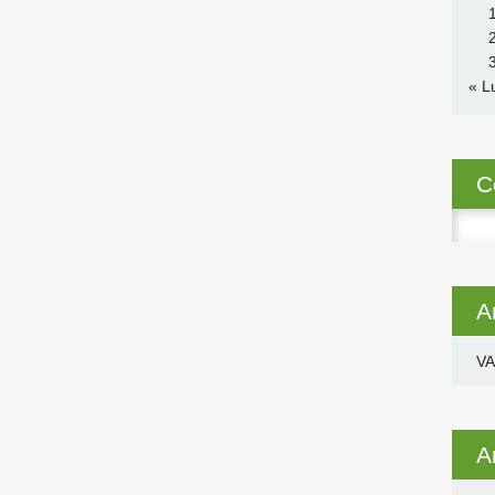
« L
C
Ricer
per:
A
VA
A