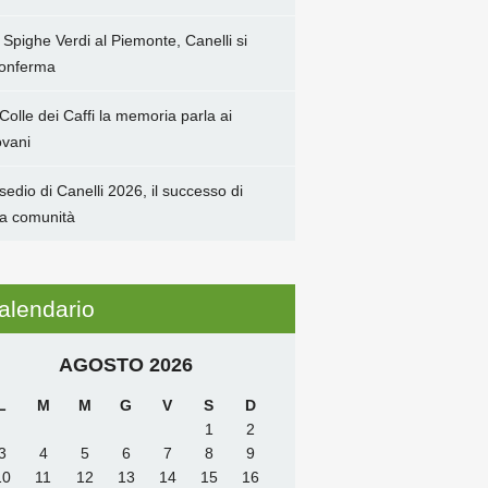
 Spighe Verdi al Piemonte, Canelli si
conferma
 Colle dei Caffi la memoria parla ai
ovani
sedio di Canelli 2026, il successo di
a comunità
alendario
AGOSTO 2026
L
M
M
G
V
S
D
1
2
3
4
5
6
7
8
9
10
11
12
13
14
15
16