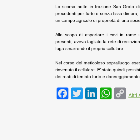
La scorsa notte in frazione San Grato di
precedenti per furto e senza fissa dimora, 
un campo agricolo di proprietà di una socie
Allo scopo di asportare i cavi in rame uti
presenti, aveva tagliato la rete di recinzio
fuga smarrendo il proprio cellulare.
Nel corso del meticoloso sopralluogo esegu
rinvenuto il cellulare. E’ stato quindi possib
dei reati di tentato furto e danneggiamento
F
T
L
W
C
Altri 
a
w
i
h
o
c
i
n
a
p
e
t
k
t
y