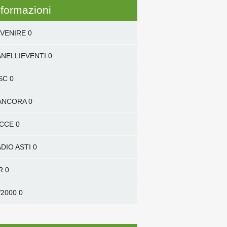
nformazioni
VENIRE
0
NELLIEVENTI
0
SC
0
'ANCORA
0
ICCE
0
DIO ASTI
0
R
0
2000
0