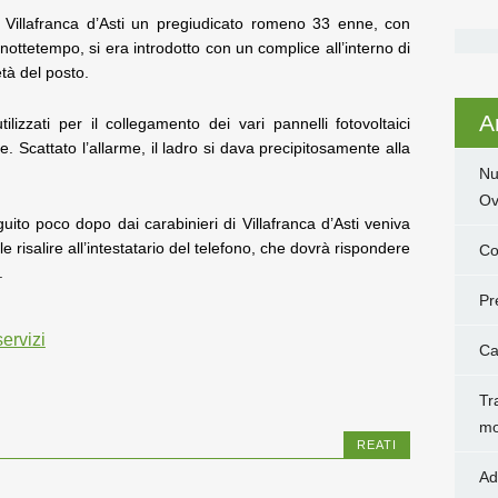
 Villafranca d’Asti un pregiudicato romeno 33 enne, con
nottetempo, si era introdotto con un complice all’interno di
tà del posto.
Ar
lizzati per il collegamento dei vari pannelli fotovoltaici
ne. Scattato l’allarme, il ladro si dava precipitosamente alla
Nu
Ov
ito poco dopo dai carabinieri di Villafranca d’Asti veniva
ile risalire all’intestatario del telefono, che dovrà rispondere
Co
.
Pr
servizi
Ca
Tr
mo
REATI
Ad