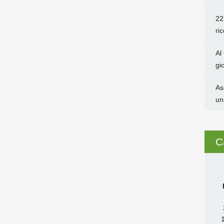
22
ri
Al
gi
As
un
C