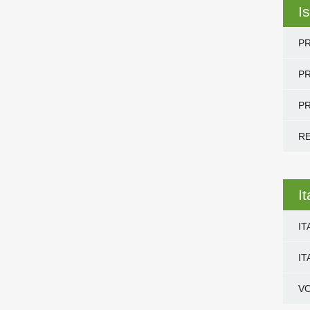
Is
PR
PR
PR
R
I
IT
IT
V