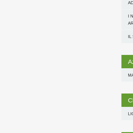
AD
I 
A
IL
A
M
C
LI