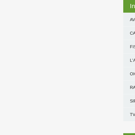
I
AV
CA
FI
L
O
RA
SI
TV