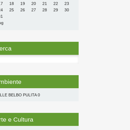
17
18
19
20
21
22
23
24
25
26
27
28
29
30
31
ug
erca
ca
mbiente
LLE BELBO PULITA
0
rte e Cultura