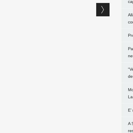
ca
Al
co
Pr
Pa
ne
“V
de
Mo
La
E’
A 
re