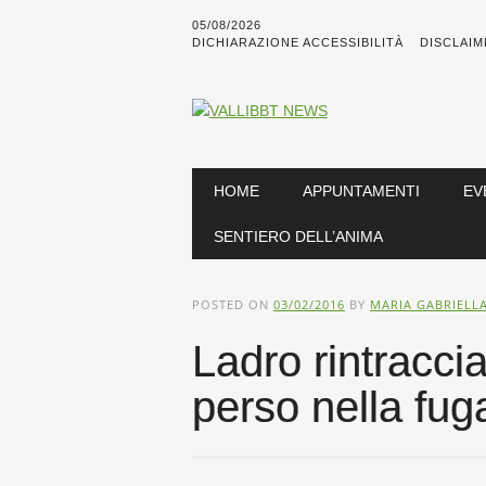
05/08/2026
DICHIARAZIONE ACCESSIBILITÀ
DISCLAIM
Main menu
Skip
HOME
APPUNTAMENTI
EV
to
content
SENTIERO DELL’ANIMA
POSTED ON
03/02/2016
BY
MARIA GABRIELL
Ladro rintraccia
perso nella fug