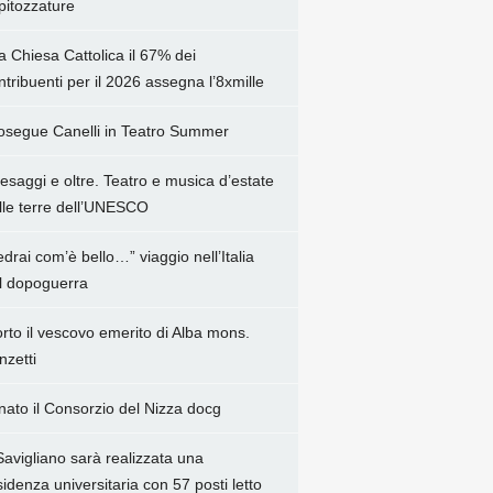
pitozzature
la Chiesa Cattolica il 67% dei
ntribuenti per il 2026 assegna l’8xmille
osegue Canelli in Teatro Summer
esaggi e oltre. Teatro e musica d’estate
lle terre dell’UNESCO
edrai com’è bello…” viaggio nell’Italia
l dopoguerra
rto il vescovo emerito di Alba mons.
nzetti
 nato il Consorzio del Nizza docg
Savigliano sarà realizzata una
sidenza universitaria con 57 posti letto