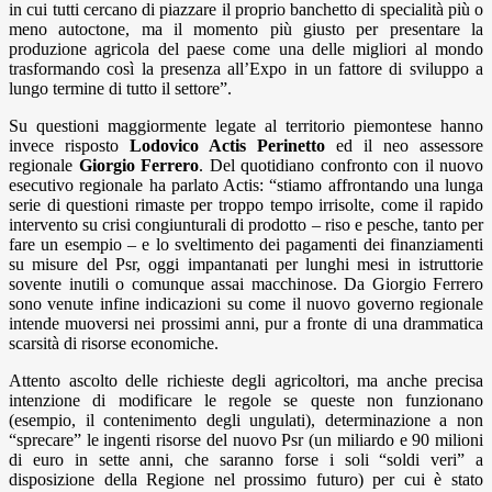
in cui tutti cercano di piazzare il proprio banchetto di specialità più o
meno autoctone, ma il momento più giusto per presentare la
produzione agricola del paese come una delle migliori al mondo
trasformando così la presenza all’Expo in un fattore di sviluppo a
lungo termine di tutto il settore”.
Su questioni maggiormente legate al territorio piemontese hanno
invece risposto
Lodovico Actis Perinetto
ed il neo assessore
regionale
Giorgio Ferrero
. Del quotidiano confronto con il nuovo
esecutivo regionale ha parlato Actis: “stiamo affrontando una lunga
serie di questioni rimaste per troppo tempo irrisolte, come il rapido
intervento su crisi congiunturali di prodotto – riso e pesche, tanto per
fare un esempio – e lo sveltimento dei pagamenti dei finanziamenti
su misure del Psr, oggi impantanati per lunghi mesi in istruttorie
sovente inutili o comunque assai macchinose. Da Giorgio Ferrero
sono venute infine indicazioni su come il nuovo governo regionale
intende muoversi nei prossimi anni, pur a fronte di una drammatica
scarsità di risorse economiche.
Attento ascolto delle richieste degli agricoltori, ma anche precisa
intenzione di modificare le regole se queste non funzionano
(esempio, il contenimento degli ungulati), determinazione a non
“sprecare” le ingenti risorse del nuovo Psr (un miliardo e 90 milioni
di euro in sette anni, che saranno forse i soli “soldi veri” a
disposizione della Regione nel prossimo futuro) per cui è stato