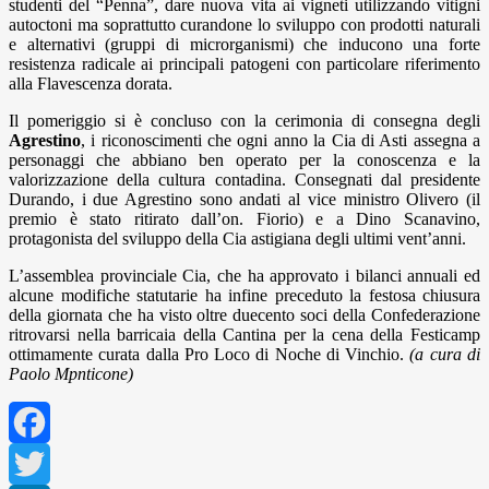
studenti del “Penna”, dare nuova vita ai vigneti utilizzando vitigni
autoctoni ma soprattutto curandone lo sviluppo con prodotti naturali
e alternativi (gruppi di microrganismi) che inducono una forte
resistenza radicale ai principali patogeni con particolare riferimento
alla Flavescenza dorata.
Il pomeriggio si è concluso con la cerimonia di consegna degli
Agrestino
, i riconoscimenti che ogni anno la Cia di Asti assegna a
personaggi che abbiano ben operato per la conoscenza e la
valorizzazione della cultura contadina. Consegnati dal presidente
Durando, i due Agrestino sono andati al vice ministro Olivero (il
premio è stato ritirato dall’on. Fiorio) e a Dino Scanavino,
protagonista del sviluppo della Cia astigiana degli ultimi vent’anni.
L’assemblea provinciale Cia, che ha approvato i bilanci annuali ed
alcune modifiche statutarie ha infine preceduto la festosa chiusura
della giornata che ha visto oltre duecento soci della Confederazione
ritrovarsi nella barricaia della Cantina per la cena della Festicamp
ottimamente curata dalla Pro Loco di Noche di Vinchio.
(a cura di
Paolo Mpnticone)
Facebook