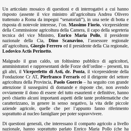
Un articolato mosaico di questioni e di interrogativi a cui hanno
risposto (assente il vice ministro all’agricoltura Andrea Olivero
trattenuto a Roma da impegni “senatoriali”), in una serie di botta e
risposta di notevole interesse, l’on.
Massimo Fiorio
, vicepresidente
della Commissione agricoltura della Camera, il capo della segreteria
tecnica del vice Ministro,
Enrico Maria Pollo
, il presidente
nazionale della Cia,
Dino Scanavino
, l’assessore regionale
all’agricoltura,
Giorgio Ferrero
ed il presidente della Cia regionale,
Lodovico Actis Perinetto
.
Malgrado il gran caldo, un foltissimo pubblico di agricoltori,
amministratori e rappresentanti delle Forze dell’ordine – presenti, tra
gli altri, il
Viceprefetto di Asti, dr. Ponta
, il vicepresidente della
Fondazione Cr AT,
Pierfranco Ferraris
ed il dirigente del settore
agricoltura della Provincia,
Paolo Guercio
– ha seguito con grande
attenzione il susseguirsi di domande e risposte che, non avendo
ovviamente il dono di essere del tutto esaurienti e definitive, hanno
però chiarito alcuni importanti aspetti delle tante problematiche che
caratterizzano, in genere in senso negativo, la vita delle piccole
aziende agricole, quelle che per l’appunto fanno riferimento
soprattutto al nucleo famigliare per poter sopravvivere.
Di questioni generali, che interessano il comparto agricolo a livello
nazionale, hanno soprattutto parlato Enrico Maria Pollo (che ha