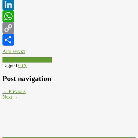
Twitter
LinkedIn
WhatsApp
Copy
Link
Altri servizi
Informazioni e attualità
Tagged
CIA
Post navigation
← Previous
Next →