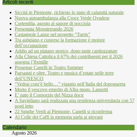
Articoli recenti
Siccità in Piemonte, richiesto lo stato di calamità naturale
Nuova autoambulanza alla Croce Verde Ovadese
Cortemilia, agosto al sapore di nocciola
Presentata Monsterrando 2026
Castagnole Lanze nel progetto “Turris”
Tra astigiano e cuneese la formazione è motore
dell’occupazione
Addio ad un platano storico, dopo tante capitozzature
Alla Chiesa Cattolica il 67% dei contribuenti per il 2026
assegna l’8xmille
Prosegue Canelli in Teatro Summer
Paesaggi e oltre. Teatro e musica d’estate nelle terre
dell’UNESCO
“Vedrai com’è bello…” viaggio nell’Italia del dopoguerra
Morto il vescovo emerito di Alba mons. Lanzetti
E’ nato il Consorzio del Nizza docg
A Savigliano sarà realizzata una residenza universitaria con 57
posti letto
22 Spighe Verdi al Piemonte, Canelli si riconferma
Al Colle dei Caffi la memoria parla ai giovani
Calendario
Agosto 2026