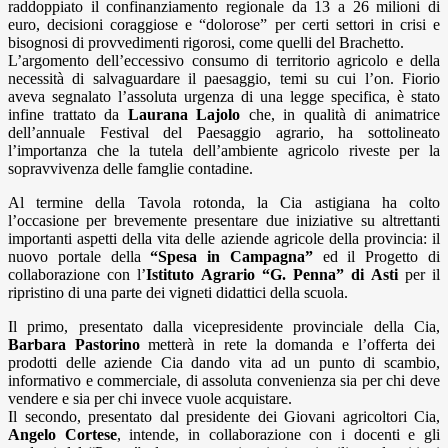
raddoppiato il confinanziamento regionale da 13 a 26 milioni di
euro, decisioni coraggiose e “dolorose” per certi settori in crisi e
bisognosi di provvedimenti rigorosi, come quelli del Brachetto.
L’argomento dell’eccessivo consumo di territorio agricolo e della
necessità di salvaguardare il paesaggio, temi su cui l’on. Fiorio
aveva segnalato l’assoluta urgenza di una legge specifica, è stato
infine trattato da
Laurana Lajolo
che, in qualità di animatrice
dell’annuale Festival del Paesaggio agrario, ha sottolineato
l’importanza che la tutela dell’ambiente agricolo riveste per la
sopravvivenza delle famglie contadine.
Al termine della Tavola rotonda, la Cia astigiana ha colto
l’occasione per brevemente presentare due iniziative su altrettanti
importanti aspetti della vita delle aziende agricole della provincia: il
nuovo portale della
“Spesa in Campagna”
ed il Progetto di
collaborazione con l’
Istituto Agrario “G. Penna” di Asti
per il
ripristino di una parte dei vigneti didattici della scuola.
Il primo, presentato dalla vicepresidente provinciale della Cia,
Barbara Pastorino
metterà in rete la domanda e l’offerta dei
prodotti delle aziende Cia dando vita ad un punto di scambio,
informativo e commerciale, di assoluta convenienza sia per chi deve
vendere e sia per chi invece vuole acquistare.
Il secondo, presentato dal presidente dei Giovani agricoltori Cia,
Angelo Cortese
, intende, in collaborazione con i docenti e gli