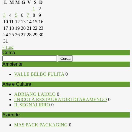
L
M
M
G
V
S
D
1
2
3
4
5
6
7
8
9
10
11
12
13
14
15
16
17
18
19
20
21
22
23
24
25
26
27
28
29
30
31
« Lug
Cerca
Ricerca
per:
Ambiente
VALLE BELBO PULITA
0
Arte e Cultura
ADRIANO LAIOLO
0
I NICOLA RESTAURATORI DI ARAMENGO
0
IL SEGNALIBRO
0
Aziende
MAS PACK PACKAGING
0