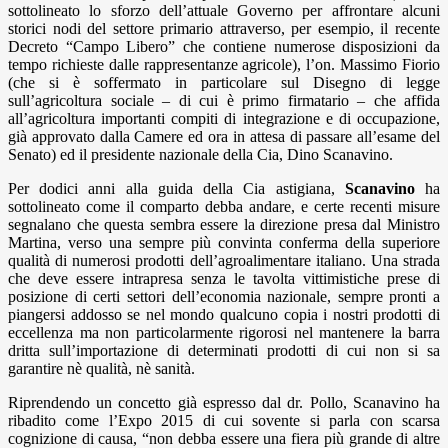
sottolineato lo sforzo dell’attuale Governo per affrontare alcuni
storici nodi del settore primario attraverso, per esempio, il recente
Decreto “Campo Libero” che contiene numerose disposizioni da
tempo richieste dalle rappresentanze agricole), l’on. Massimo Fiorio
(che si è soffermato in particolare sul Disegno di legge
sull’agricoltura sociale – di cui è primo firmatario – che affida
all’agricoltura importanti compiti di integrazione e di occupazione,
già approvato dalla Camere ed ora in attesa di passare all’esame del
Senato) ed il presidente nazionale della Cia, Dino Scanavino.
Per dodici anni alla guida della Cia astigiana,
Scanavino
ha
sottolineato come il comparto debba andare, e certe recenti misure
segnalano che questa sembra essere la direzione presa dal Ministro
Martina, verso una sempre più convinta conferma della superiore
qualità di numerosi prodotti dell’agroalimentare italiano. Una strada
che deve essere intrapresa senza le tavolta vittimistiche prese di
posizione di certi settori dell’economia nazionale, sempre pronti a
piangersi addosso se nel mondo qualcuno copia i nostri prodotti di
eccellenza ma non particolarmente rigorosi nel mantenere la barra
dritta sull’importazione di determinati prodotti di cui non si sa
garantire nè qualità, nè sanità.
Riprendendo un concetto già espresso dal dr. Pollo, Scanavino ha
ribadito come l’Expo 2015 di cui sovente si parla con scarsa
cognizione di causa, “non debba essere una fiera più grande di altre