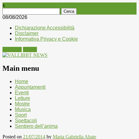
x
Ricerca
per:
08/08/2026
Dichiarazione Accessibilità
Disclaimer
Informativa Privacy e Cookie
Facebook
Twitter
Main menu
Skip
Home
to
Appuntamenti
content
Eventi
Letture
Mostre
Musica
Sport
Spettacoli
Sentiero dell’anima
Posted on
21/07/2014
by
Maria Gabriella Abate