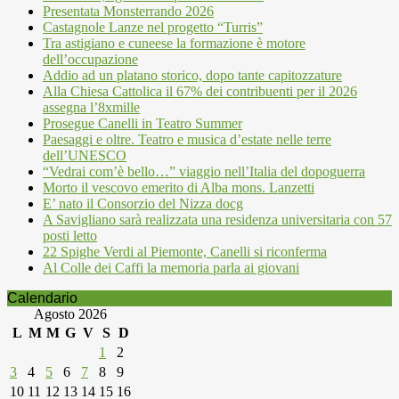
Presentata Monsterrando 2026
Castagnole Lanze nel progetto “Turris”
Tra astigiano e cuneese la formazione è motore
dell’occupazione
Addio ad un platano storico, dopo tante capitozzature
Alla Chiesa Cattolica il 67% dei contribuenti per il 2026
assegna l’8xmille
Prosegue Canelli in Teatro Summer
Paesaggi e oltre. Teatro e musica d’estate nelle terre
dell’UNESCO
“Vedrai com’è bello…” viaggio nell’Italia del dopoguerra
Morto il vescovo emerito di Alba mons. Lanzetti
E’ nato il Consorzio del Nizza docg
A Savigliano sarà realizzata una residenza universitaria con 57
posti letto
22 Spighe Verdi al Piemonte, Canelli si riconferma
Al Colle dei Caffi la memoria parla ai giovani
Calendario
Agosto 2026
L
M
M
G
V
S
D
1
2
3
4
5
6
7
8
9
10
11
12
13
14
15
16