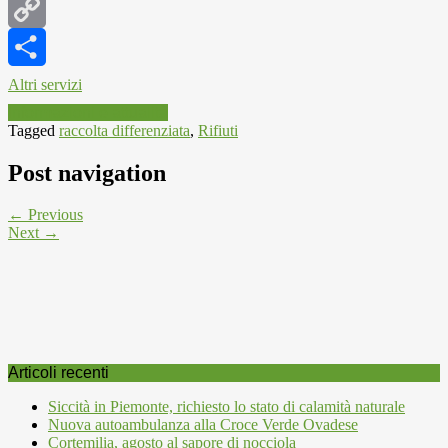
WhatsApp
Copy
Link
Altri servizi
Informazioni e attualità
Tagged
raccolta differenziata
,
Rifiuti
Post navigation
← Previous
Next →
Articoli recenti
Siccità in Piemonte, richiesto lo stato di calamità naturale
Nuova autoambulanza alla Croce Verde Ovadese
Cortemilia, agosto al sapore di nocciola