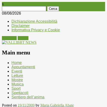
x
Ricerca
per:
08/08/2026
Dichiarazione Accessibilità
Disclaimer
Informativa Privacy e Cookie
Facebook
Twitter
Main menu
Skip
Home
to
Appuntamenti
content
Eventi
Letture
Mostre
Musica
Sport
Spettacoli
Sentiero dell’anima
Posted on
19/11/2009
by
Maria Gabriella Abate