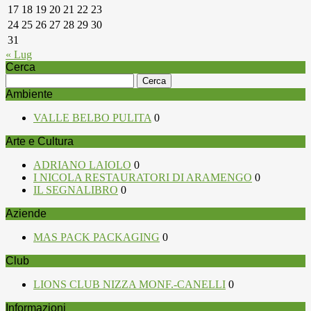
17
18
19
20
21
22
23
24
25
26
27
28
29
30
31
« Lug
Cerca
Ricerca
per:
Ambiente
VALLE BELBO PULITA
0
Arte e Cultura
ADRIANO LAIOLO
0
I NICOLA RESTAURATORI DI ARAMENGO
0
IL SEGNALIBRO
0
Aziende
MAS PACK PACKAGING
0
Club
LIONS CLUB NIZZA MONF.-CANELLI
0
Informazioni