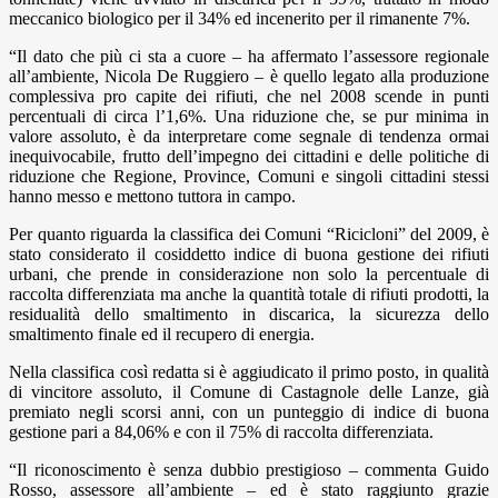
meccanico biologico per il 34% ed incenerito per il rimanente 7%.
“Il dato che più ci sta a cuore – ha affermato l’assessore regionale
all’ambiente, Nicola De Ruggiero – è quello legato alla produzione
complessiva pro capite dei rifiuti, che nel 2008 scende in punti
percentuali di circa l’1,6%. Una riduzione che, se pur minima in
valore assoluto, è da interpretare come segnale di tendenza ormai
inequivocabile, frutto dell’impegno dei cittadini e delle politiche di
riduzione che Regione, Province, Comuni e singoli cittadini stessi
hanno messo e mettono tuttora in campo.
Per quanto riguarda la classifica dei Comuni “Ricicloni” del 2009, è
stato considerato il cosiddetto indice di buona gestione dei rifiuti
urbani, che prende in considerazione non solo la percentuale di
raccolta differenziata ma anche la quantità totale di rifiuti prodotti, la
residualità dello smaltimento in discarica, la sicurezza dello
smaltimento finale ed il recupero di energia.
Nella classifica così redatta si è aggiudicato il primo posto, in qualità
di vincitore assoluto, il Comune di Castagnole delle Lanze, già
premiato negli scorsi anni, con un punteggio di indice di buona
gestione pari a 84,06% e con il 75% di raccolta differenziata.
“Il riconoscimento è senza dubbio prestigioso – commenta Guido
Rosso, assessore all’ambiente – ed è stato raggiunto grazie