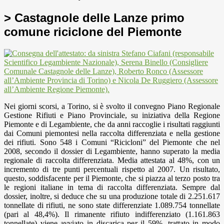
> Castagnole delle Lanze primo
comune riciclone del Piemonte
Nei giorni scorsi, a Torino, si è svolto il convegno Piano Regionale
Gestione Rifiuti e Piano Provinciale, su iniziativa della Regione
Piemonte e di Legambiente, che da anni raccoglie i risultati raggiunti
dai Comuni piemontesi nella raccolta differenziata e nella gestione
dei rifiuti. Sono 548 i Comuni “Ricicloni” del Piemonte che nel
2008, secondo il dossier di Legambiente, hanno superato la media
regionale di raccolta differenziata. Media attestata al 48%, con un
incremento di tre punti percentuali rispetto al 2007. Un risultato,
questo, soddisfacente per il Piemonte, che si piazza al terzo posto tra
le regioni italiane in tema di raccolta differenziata. Sempre dal
dossier, inoltre, si deduce che su una produzione totale di 2.251.617
tonnellate di rifiuti, ne sono state differenziate 1.089.754 tonnellate
(pari al 48,4%). Il rimanente rifiuto indifferenziato (1.161.863
tonnellate) viene avviato in discarica per il 59%, trattato in modo