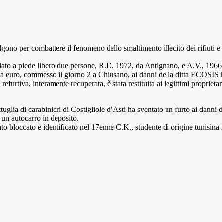
lgono per combattere il fenomeno dello smaltimento illecito dei rifiuti 
ato a piede libero due persone, R.D. 1972, da Antignano, e A.V., 1966, 
mila euro, commesso il giorno 2 a Chiusano, ai danni della ditta ECOSIST
efurtiva, interamente recuperata, è stata restituita ai legittimi proprietar
uglia di carabinieri di Costigliole d’Asti ha sventato un furto ai danni di 
un autocarro in deposito.
stato bloccato e identificato nel 17enne C.K., studente di origine tunisin