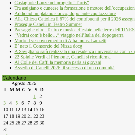
Castagnole Lanze nel progetto “Turris”
Tra astigiano e cuneese la formazione è motore dell’occupazion
Addio ad un platano storico, dopo tante capitozzature
Alla Chiesa Cattolica il 67% dei contribuenti per il 2026 assegn
Prosegue Canelli in Teatro Summer
Paesaggi e oltre. Teatro e musica d’estate nelle terre dell’UN
“Vedrai com’è bello…” viaggio nell’Italia del dopoguerra
Morto il vescovo emerito di Alba mons. Lanzetti
E’ nato il Consorzio del Nizza docg
A Savigliano sarà realizzata una residenza universitaria con 57 p
22 Spighe Verdi al Piemonte, Canelli si riconferma
Al Colle dei Caffi la memoria parla ai giovani
Assedio di Canelli 2026, il successo di una comunità
Calendario
Agosto 2026
L
M
M
G
V
S
D
1
2
3
4
5
6
7
8
9
10
11
12
13
14
15
16
17
18
19
20
21
22
23
24
25
26
27
28
29
30
31