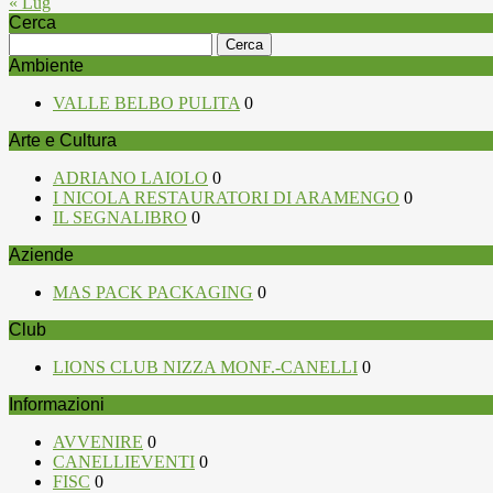
« Lug
Cerca
Ricerca
per:
Ambiente
VALLE BELBO PULITA
0
Arte e Cultura
ADRIANO LAIOLO
0
I NICOLA RESTAURATORI DI ARAMENGO
0
IL SEGNALIBRO
0
Aziende
MAS PACK PACKAGING
0
Club
LIONS CLUB NIZZA MONF.-CANELLI
0
Informazioni
AVVENIRE
0
CANELLIEVENTI
0
FISC
0