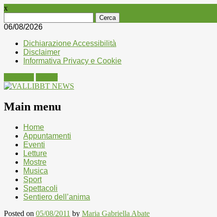
x
Ricerca
per:
06/08/2026
Dichiarazione Accessibilità
Disclaimer
Informativa Privacy e Cookie
Facebook
Twitter
Main menu
Skip
Home
to
Appuntamenti
content
Eventi
Letture
Mostre
Musica
Sport
Spettacoli
Sentiero dell’anima
Posted on
05/08/2011
by
Maria Gabriella Abate