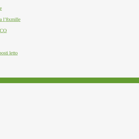
e
a l’8xmille
ESCO
osti letto