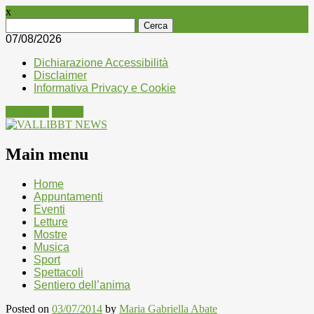
x
Ricerca
per:
07/08/2026
Dichiarazione Accessibilità
Disclaimer
Informativa Privacy e Cookie
Facebook
Twitter
Main menu
Skip
Home
to
Appuntamenti
content
Eventi
Letture
Mostre
Musica
Sport
Spettacoli
Sentiero dell’anima
Posted on
03/07/2014
by
Maria Gabriella Abate