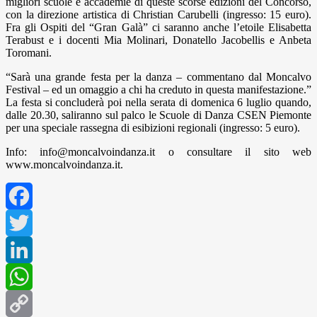
migliori scuole e accademie di queste scorse edizioni del Concorso,
con la direzione artistica di Christian Carubelli (ingresso: 15 euro).
Fra gli Ospiti del “Gran Galà” ci saranno anche l’etoile Elisabetta
Terabust e i docenti Mia Molinari, Donatello Jacobellis e Anbeta
Toromani.
“Sarà una grande festa per la danza – commentano dal Moncalvo
Festival – ed un omaggio a chi ha creduto in questa manifestazione.”
La festa si concluderà poi nella serata di domenica 6 luglio quando,
dalle 20.30, saliranno sul palco le Scuole di Danza CSEN Piemonte
per una speciale rassegna di esibizioni regionali (ingresso: 5 euro).
Info: info@moncalvoindanza.it o consultare il sito web
www.moncalvoindanza.it.
Facebook
Twitter
LinkedIn
WhatsApp