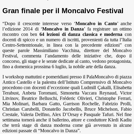
Gran finale per il Moncalvo Festival
“Dopo il crescente interesse verso ‘
Moncalvo in Canto
’ anche
l’edizione 2014 di ‘
Moncalvo in Danza
’ fa registrare un ottimo
riscontro con ben
64 lezioni di danza classica e moderna
con
docenti di spicco e un numero di iscritti, provenienti da tutta l’Italia
Centro-Settentrionale, in linea con la precedente edizioni” con
queste parole Massimiliano Vacchina, direttore del Moncalvo
Festival, commenta l’andamento delle iniziative che, dopo il
concorso, gli stage e le serate dedicate al canto, vedono protagonista,
fino a domenica prossima 6 luglio, la nobile arte della danza.
I workshop mattutini e pomeridiani presso il PalaMoncalvo di piazza
Antico Castello e la palestra dell’Istituto Comprensivo di Moncalvo
procedono con docenti d’eccezione quali Ludmill Çakalli, Elisabetta
Terabust, Anbeta Toromani, Simonetta Vaccara Reynaud, Victor
Litvinov, Beatrice Belluschi, Fréderic Olivieri, Christophe Ferrari,
Mia Molinari, Barbara Gatto, Garrison Rochelle, Fabrizio Prolli,
Christian Carubelli, Donatello Jacobellis, Bruce Michelson, Fabio
Crestale, Valeria Delfino, Alex D’Orsay e Pasquale Tafuri. Nel fine
settimana tornerà anche il ballerino, attore e conduttore Kledi Kadiu
che terrà stage di danza moderna come già avvenuto in alcune
edizioni passate di “Moncalvo in Danza”.