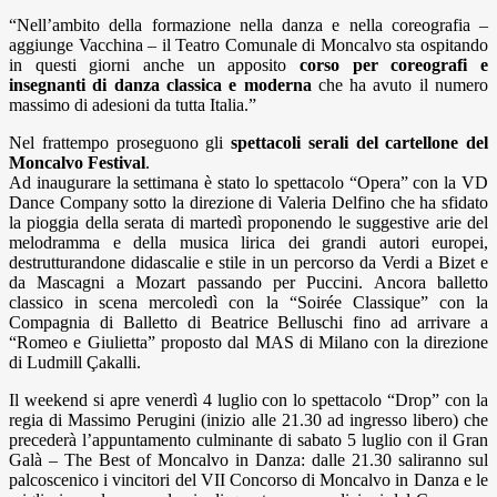
“Nell’ambito della formazione nella danza e nella coreografia –
aggiunge Vacchina – il Teatro Comunale di Moncalvo sta ospitando
in questi giorni anche un apposito
corso per coreografi e
insegnanti di danza classica e moderna
che ha avuto il numero
massimo di adesioni da tutta Italia.”
Nel frattempo proseguono gli
spettacoli serali del cartellone
del
Moncalvo Festival
.
Ad inaugurare la settimana è stato lo spettacolo “Opera” con la VD
Dance Company sotto la direzione di Valeria Delfino che ha sfidato
la pioggia della serata di martedì proponendo le suggestive arie del
melodramma e della musica lirica dei grandi autori europei,
destrutturandone didascalie e stile in un percorso da Verdi a Bizet e
da Mascagni a Mozart passando per Puccini. Ancora balletto
classico in scena mercoledì con la “Soirée Classique” con la
Compagnia di Balletto di Beatrice Belluschi fino ad arrivare a
“Romeo e Giulietta” proposto dal MAS di Milano con la direzione
di Ludmill Çakalli.
Il weekend si apre venerdì 4 luglio con lo spettacolo “Drop” con la
regia di Massimo Perugini (inizio alle 21.30 ad ingresso libero) che
precederà l’appuntamento culminante di sabato 5 luglio con il Gran
Galà – The Best of Moncalvo in Danza: dalle 21.30 saliranno sul
palcoscenico i vincitori del VII Concorso di Moncalvo in Danza e le