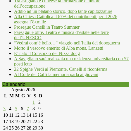
Tra astigiano e cuneese la formazione è motore
dell’occupazione
Addio ad un platano storico, dopo tante capitozzature
Alla Chiesa Cattolica il 67% dei contribuenti per il 2026
assegna l’8xmille
Prosegue Canelli in Teatro Summer
Paesaggi e oltre. Teatro e musica d’estate nelle terre
dell’UNESCO
“Vedrai com’è bello…” viaggio nell’Italia del dopoguerra
Morto il vescovo emerito di Alba mons. Lanzetti
E’ nato il Consorzio del Nizza docg
A Savigliano sarà realizzata una residenza universitaria con 57
posti letto
22 Spighe Verdi al Piemonte, Canelli si riconferma
Al Colle dei Caffi la memoria parla ai giovani
Calendario
Agosto 2026
L
M
M
G
V
S
D
1
2
3
4
5
6
7
8
9
10
11
12
13
14
15
16
17
18
19
20
21
22
23
24
25
26
27
28
29
30