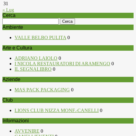
31
« Lug
Cerca
Ricerca
per:
Ambiente
VALLE BELBO PULITA
0
Arte e Cultura
ADRIANO LAIOLO
0
I NICOLA RESTAURATORI DI ARAMENGO
0
IL SEGNALIBRO
0
Aziende
MAS PACK PACKAGING
0
Club
LIONS CLUB NIZZA MONF.-CANELLI
0
Informazioni
AVVENIRE
0