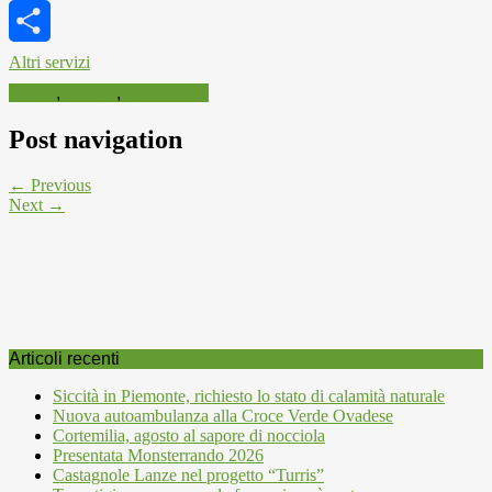
Copy
Link
Altri servizi
Canto
,
Danza
,
Spettacolo
Post navigation
← Previous
Next →
Articoli recenti
Siccità in Piemonte, richiesto lo stato di calamità naturale
Nuova autoambulanza alla Croce Verde Ovadese
Cortemilia, agosto al sapore di nocciola
Presentata Monsterrando 2026
Castagnole Lanze nel progetto “Turris”