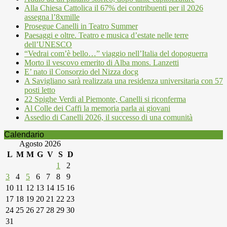
Alla Chiesa Cattolica il 67% dei contribuenti per il 2026
assegna l’8xmille
Prosegue Canelli in Teatro Summer
Paesaggi e oltre. Teatro e musica d’estate nelle terre
dell’UNESCO
“Vedrai com’è bello…” viaggio nell’Italia del dopoguerra
Morto il vescovo emerito di Alba mons. Lanzetti
E’ nato il Consorzio del Nizza docg
A Savigliano sarà realizzata una residenza universitaria con 57
posti letto
22 Spighe Verdi al Piemonte, Canelli si riconferma
Al Colle dei Caffi la memoria parla ai giovani
Assedio di Canelli 2026, il successo di una comunità
Calendario
Agosto 2026
L
M
M
G
V
S
D
1
2
3
4
5
6
7
8
9
10
11
12
13
14
15
16
17
18
19
20
21
22
23
24
25
26
27
28
29
30
31