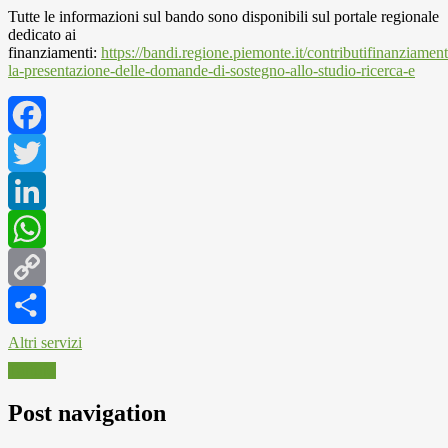
Tutte le informazioni sul bando sono disponibili sul portale regionale
dedicato ai
finanziamenti:
https://bandi.regione.piemonte.it/contributifinanziamen
la-presentazione-delle-domande-di-sostegno-allo-studio-ricerca-e
Facebook
Twitter
LinkedIn
WhatsApp
Copy
Link
Altri servizi
Tartufo
Post navigation