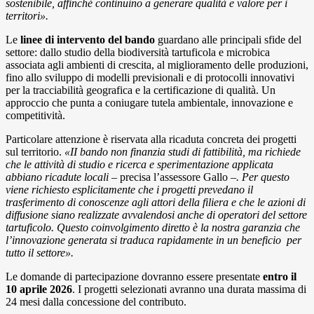
sostenibile, affinché continuino a generare qualità e valore per i
territori».
Le
linee di intervento del bando
guardano alle principali sfide del
settore: dallo studio della biodiversità tartuficola e microbica
associata agli ambienti di crescita, al miglioramento delle produzioni,
fino allo sviluppo di modelli previsionali e di protocolli innovativi
per la tracciabilità geografica e la certificazione di qualità. Un
approccio che punta a coniugare tutela ambientale, innovazione e
competitività.
Particolare attenzione è riservata alla ricaduta concreta dei progetti
sul territorio.
«II bando non finanzia studi di fattibilità, ma richiede
che le attività di studio e ricerca e sperimentazione applicata
abbiano ricadute locali
– precisa l’assessore Gallo –
. Per questo
viene richiesto esplicitamente che i progetti prevedano il
trasferimento di conoscenze agli attori della filiera e che le azioni di
diffusione siano realizzate avvalendosi anche di operatori del settore
tartuficolo. Questo coinvolgimento diretto è la nostra garanzia che
l’innovazione generata si traduca rapidamente in un beneficio
per
tutto il settore».
Le domande di partecipazione dovranno essere presentate
entro il
10 aprile 2026
. I progetti selezionati avranno una durata massima di
24 mesi dalla concessione del contributo.