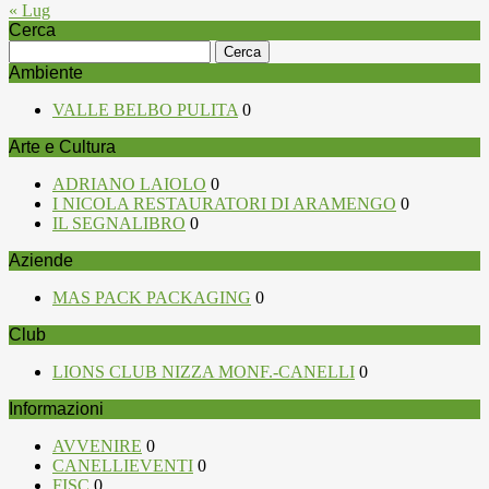
« Lug
Cerca
Ricerca
per:
Ambiente
VALLE BELBO PULITA
0
Arte e Cultura
ADRIANO LAIOLO
0
I NICOLA RESTAURATORI DI ARAMENGO
0
IL SEGNALIBRO
0
Aziende
MAS PACK PACKAGING
0
Club
LIONS CLUB NIZZA MONF.-CANELLI
0
Informazioni
AVVENIRE
0
CANELLIEVENTI
0
FISC
0