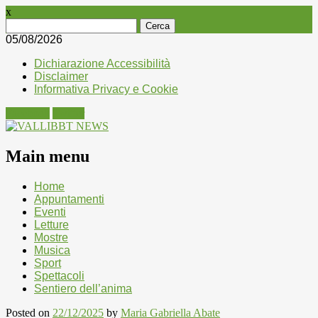
x
Ricerca
per:
05/08/2026
Dichiarazione Accessibilità
Disclaimer
Informativa Privacy e Cookie
Facebook
Twitter
Main menu
Skip
Home
to
Appuntamenti
content
Eventi
Letture
Mostre
Musica
Sport
Spettacoli
Sentiero dell’anima
Posted on
22/12/2025
by
Maria Gabriella Abate