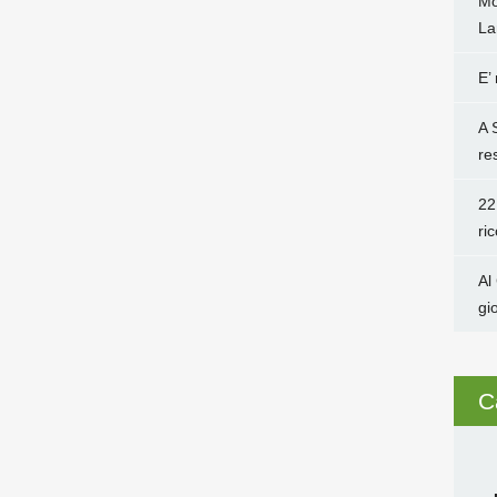
Mo
La
E’
A 
re
22
ri
Al
gi
C