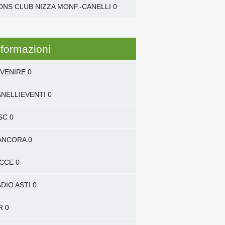
ONS CLUB NIZZA MONF.-CANELLI
0
nformazioni
VENIRE
0
NELLIEVENTI
0
SC
0
'ANCORA
0
ICCE
0
DIO ASTI
0
R
0