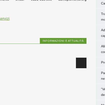
Ca
Tr
servizi
mo
Ad
ca
INFORMAZIONI E ATTUALITÀ
Al
co
Pr
Pa
ne
“V
de