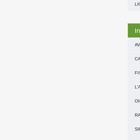
LI
I
AV
CA
FI
L
O
RA
SI