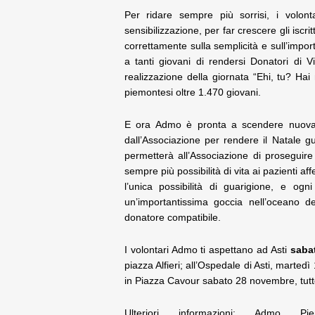
Per ridare sempre più sorrisi, i volont
sensibilizzazione, per far crescere gli iscr
correttamente sulla semplicità e sull’imp
a tanti giovani di rendersi Donatori di 
realizzazione della giornata “Ehi, tu? Hai 
piemontesi oltre 1.470 giovani.
E ora Admo è pronta a scendere nuovamen
dall’Associazione per rendere il Natale g
permetterà all’Associazione di proseguire
sempre più possibilità di vita ai pazienti af
l’unica possibilità di guarigione, e ogn
un’importantissima goccia nell’oceano d
donatore compatibile.
I volontari Admo ti aspettano ad Asti
sabat
piazza Alfieri; all’Ospedale di Asti, martedì
in Piazza Cavour sabato 28 novembre, tutt
Ulteriori informazioni: Admo Pi