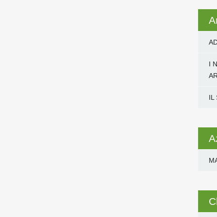
A
AD
I 
A
IL
A
M
C