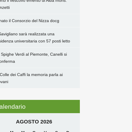
rto il vescovo emerito di Alba mons.
nzetti
 nato il Consorzio del Nizza docg
Savigliano sarà realizzata una
sidenza universitaria con 57 posti letto
 Spighe Verdi al Piemonte, Canelli si
conferma
 Colle dei Caffi la memoria parla ai
ovani
alendario
AGOSTO 2026