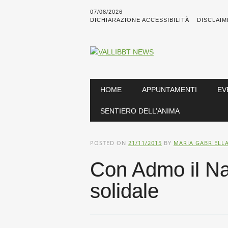
07/08/2026
DICHIARAZIONE ACCESSIBILITÀ
DISCLAIM
Main menu
Skip
HOME
APPUNTAMENTI
EV
to
content
SENTIERO DELL’ANIMA
POSTED ON
21/11/2015
BY
MARIA GABRIELL
Con Admo il Na
solidale