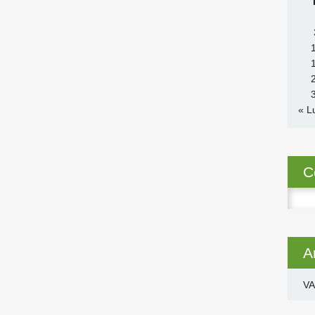
« L
C
Ricer
per:
A
VA