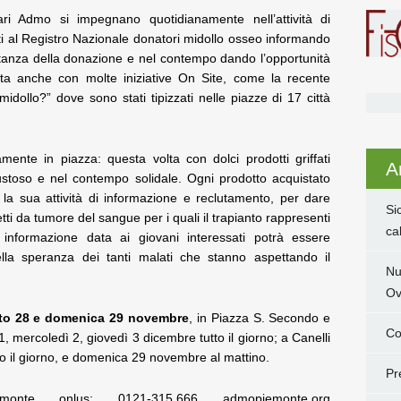
ari Admo si impegnano quotidianamente nell’attività di
itti al Registro Nazionale donatori midollo osseo informando
ortanza della donazione e nel contempo dando l’opportunità
Vita anche con molte iniziative On Site, come la recente
midollo?” dove sono stati tipizzati nelle piazze di 17 città
te in piazza: questa volta con dolci prodotti griffati
Ar
ustoso e nel contempo solidale. Ogni prodotto acquistato
 la sua attività di informazione e reclutamento, per dare
Si
fetti da tumore del sangue per i quali il trapianto rappresenti
ca
i informazione data ai giovani interessati potrà essere
ella speranza dei tanti malati che stanno aspettando il
Nu
Ov
o 28 e domenica 29 novembre
, in Piazza S. Secondo e
Co
 1, mercoledì 2, giovedì 3 dicembre tutto il giorno; a Canelli
o il giorno, e domenica 29 novembre al mattino.
Pr
emonte onlus: 0121-315.666 admopiemonte.org