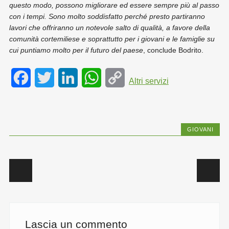
questo modo, possono migliorare ed essere sempre più al passo
con i tempi. Sono molto soddisfatto perché presto partiranno
lavori che offriranno un notevole salto di qualità, a favore della
comunità cortemiliese e soprattutto per i giovani e le famiglie su
cui puntiamo molto per il futuro del paese
, conclude Bodrito.
F
T
L
W
C
Altri servizi
a
w
i
h
o
c
i
n
a
p
GIOVANI
e
t
k
t
y
b
t
e
s
L
Post navigation
o
e
d
A
i
o
r
I
p
n
k
n
p
k
Lascia un commento