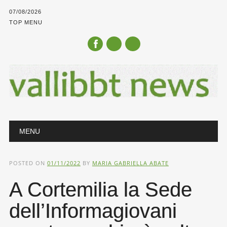
07/08/2026
TOP MENU
Main menu
Skip
MENU
to
content
POSTED ON
01/11/2022
BY
MARIA GABRIELLA ABATE
A Cortemilia la Sede
dell’Informagiovani