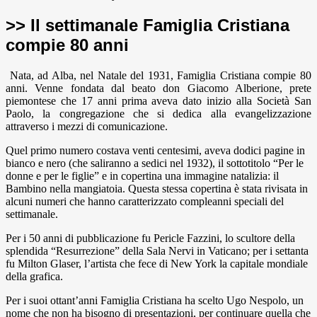
>> Il settimanale Famiglia Cristiana
compie 80 anni
Nata, ad Alba, nel Natale del 1931, Famiglia Cristiana compie 80
anni. Venne fondata dal beato don Giacomo Alberione, prete
piemontese che 17 anni prima aveva dato inizio alla Società San
Paolo, la congregazione che si dedica alla evangelizzazione
attraverso i mezzi di comunicazione.
Quel primo numero costava venti centesimi, aveva dodici pagine in
bianco e nero (che saliranno a sedici nel 1932), il sottotitolo “Per le
donne e per le figlie” e in copertina una immagine natalizia: il
Bambino nella mangiatoia. Questa stessa copertina è stata rivisata in
alcuni numeri che hanno caratterizzato compleanni speciali del
settimanale.
Per i 50 anni di pubblicazione fu Pericle Fazzini, lo scultore della
splendida “Resurrezione” della Sala Nervi in Vaticano; per i settanta
fu Milton Glaser, l’artista che fece di New York la capitale mondiale
della grafica.
Per i suoi ottant’anni Famiglia Cristiana ha scelto Ugo Nespolo, un
nome che non ha bisogno di presentazioni, per continuare quella che