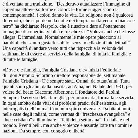
è diventata una tradizione. “Desideravo attualizzare l’immagine di
copertina attraverso forme e colori: le forme suggeriscono la
contemporaneità, i colori danno la vita. La religione non è qualcosa
di remoto, che si perde nella notte dei tempi: non la vedo in bianco e
nero” ha dichiarato Nespolo, che è riuscito a dare all’ottantenne
immagine di copertina vitalità e freschezza. “Volevo anche che fosse
allegra. E immediata. Normalmente le mie opere piacciono ai
bambini, che sanno gustarle subito, senza mediazioni intellettuali”.
Una capacità di andare verso tutti che rispecchia la volontà del
settimanale di essere al servizio della famiglia, di tutta la famiglia e
di tutte le famiglie.
«Dove c’è famiglia, Famiglia Cristiana c’è» inizia l’editoriale
di don Antonio Sciortino direttore responsabile del settimanale
Famiglia Cristiana «C’è sempre stata. Ormai, da ottant’anni. Tanti
quanti sono gli anni dalla nascita, ad Alba, nel Natale del 1931, per
volere del beato Giacomo Alberione, il fondatore dei Paolini.
Sempre al servizio della famiglia, per informarla, formarla e servirla.
In ogni ambito della vita: dai problemi pratici dell’esistenza, agli
interrogativi dell’anima. Con un respiro universale. Da ottant’anni,
nelle case degli italiani, come ventata di “freschezza evangelica” e
“luce cristiana” a illuminare i “fatti della settimana”. In Italia e nel
mondo. Eventi belli, ma anche violenze e assurde lotte tra uomini e
nazioni. Da sempre, con coraggio e libertà.