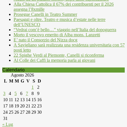
Alla Chiesa Cattolica il 67% dei contribuenti per il 2026
assegna l’8xmille
Prosegue Canelli in Teatro Summer
Paesaggi e oltre. Teatro e musica d’estate nelle terre
dell’UNESCO
“Vedrai com’è bello…” viaggio nell’Italia del dopoguerra
Morto il vescovo emerito di Alba mons. Lanzetti
E’ nato il Consorzio del Nizza docg
A Savigliano sarà realizzata una residenza universitaria con 57
posti letto
22 Spighe Verdi al Piemonte, Canelli si riconferma
Al Colle dei Caffi la memoria parla ai giovani
Calendario
Agosto 2026
L
M
M
G
V
S
D
1
2
3
4
5
6
7
8
9
10
11
12
13
14
15
16
17
18
19
20
21
22
23
24
25
26
27
28
29
30
31
« Lug