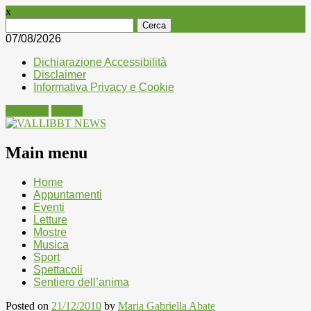
x
Ricerca
per:
07/08/2026
Dichiarazione Accessibilità
Disclaimer
Informativa Privacy e Cookie
Facebook
Twitter
Main menu
Skip
Home
to
Appuntamenti
content
Eventi
Letture
Mostre
Musica
Sport
Spettacoli
Sentiero dell’anima
Posted on
21/12/2010
by
Maria Gabriella Abate