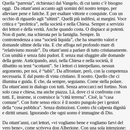
Quella “parresia”, richiestaci dal Vangelo, di cui tanto c’è bisogno
oggi. Da ottant’anni accanto agli uomini del nostro tempo, per
alleviare pene e fatiche. E per esaltare vittorie e conquiste. Con un
occhio di riguardo agli “ultimi”. Quelli più indifesi, ai margini. Voce
critica e “profetica”, nella società e nella Chiesa. Sempre a servizio
dei lettori e della verità. Anche quando costa. O dispiace ai potenti.
Non di parte, ma schierata per la famiglia. Sempre. In
controtendenza a una “società liquida”, che ha smarrito valori e
domande ultime della vita. E che affoga nel profondo mare di
“relativismo morale”. Da ottant’anni a parlare di tutto cristianamente.
Con umiltà e senza falsi pudori. E senza mai sfuggire alle domande
della gente. Anticipando, anzi, nella Chiesa e nella società, il
dibattito su temi “scottanti”. Se i lettori ci interpellano, nessun
argomento, per noi, è “tabù”. Da affrontare, però, con la competenza
necessaria. E dal punto di vista cristiano. Il nostro. Quello che ci
illumina e guida. E che, da sempre, seguiamo. Come stella polare.
Da ottant’anni in dialogo con tutti. Senza arroccarci nel fortino. Non
solo casa e chiesa, ma anche piazza. Là, dove ci si confronta con
tutti. E, insieme, si costruisce la “città terrena”. Cioè, la “casa
comune”. Con forte senso etico: è il nostro pungolo per i gestori
della “cosa pubblica”. Senza distinzioni. Contro chi calpesta dignità
e diritti umani. Ignorando che ogni uomo è immagine di Dio.
Da ottant’anni, cari lettori, «vi vogliamo bene e vogliamo farvi del
vero bene», come scriveva don Alberione. Con una sola intenzione: