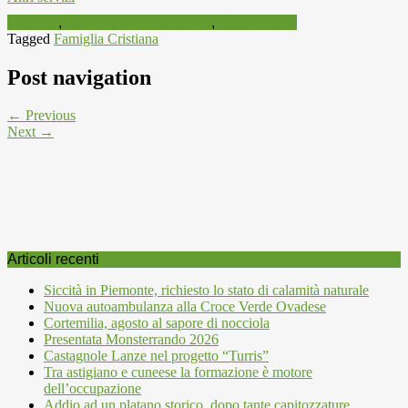
Giornali
,
Informazioni e attualità
,
Mass media
Tagged
Famiglia Cristiana
Post navigation
← Previous
Next →
Articoli recenti
Siccità in Piemonte, richiesto lo stato di calamità naturale
Nuova autoambulanza alla Croce Verde Ovadese
Cortemilia, agosto al sapore di nocciola
Presentata Monsterrando 2026
Castagnole Lanze nel progetto “Turris”
Tra astigiano e cuneese la formazione è motore
dell’occupazione
Addio ad un platano storico, dopo tante capitozzature