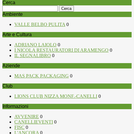
Cerca
Ricerca
per:
Ambiente
VALLE BELBO PULITA
0
Arte e Cultura
ADRIANO LAIOLO
0
I NICOLA RESTAURATORI DI ARAMENGO
0
IL SEGNALIBRO
0
Aziende
MAS PACK PACKAGING
0
Club
LIONS CLUB NIZZA MONF.-CANELLI
0
Informazioni
AVVENIRE
0
CANELLIEVENTI
0
FISC
0
L'ANCORA
0