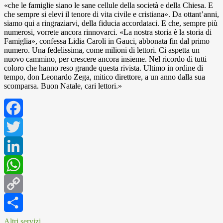
«che le famiglie siano le sane cellule della società e della Chiesa. E
che sempre si elevi il tenore di vita civile e cristiana». Da ottant’anni,
siamo qui a ringraziarvi, della fiducia accordataci. E che, sempre più
numerosi, vorrete ancora rinnovarci. «La nostra storia è la storia di
Famiglia», confessa Lidia Caroli in Gauci, abbonata fin dal primo
numero. Una fedelissima, come milioni di lettori. Ci aspetta un
nuovo cammino, per crescere ancora insieme. Nel ricordo di tutti
coloro che hanno reso grande questa rivista. Ultimo in ordine di
tempo, don Leonardo Zega, mitico direttore, a un anno dalla sua
scomparsa. Buon Natale, cari lettori.»
Facebook
Twitter
LinkedIn
WhatsApp
Copy
Link
Altri servizi