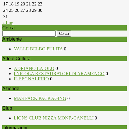
17
18
19
20
21
22
23
24
25
26
27
28
29
30
31
« Lug
Cerca
Ricerca
per:
Ambiente
VALLE BELBO PULITA
0
Arte e Cultura
ADRIANO LAIOLO
0
I NICOLA RESTAURATORI DI ARAMENGO
0
IL SEGNALIBRO
0
Aziende
MAS PACK PACKAGING
0
Club
LIONS CLUB NIZZA MONF.-CANELLI
0
Informazioni