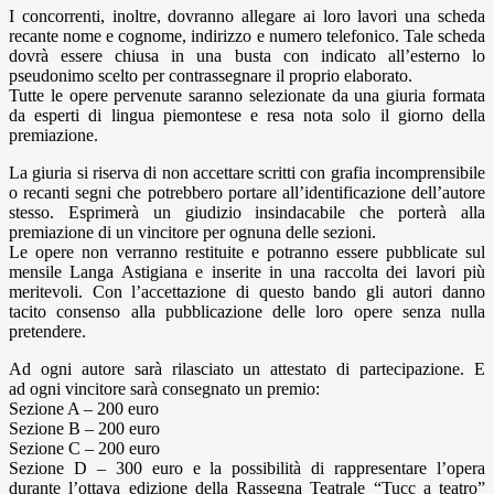
I concorrenti, inoltre, dovranno allegare ai loro lavori una scheda
recante nome e cognome, indirizzo e numero telefonico. Tale scheda
dovrà essere chiusa in una busta con indicato all’esterno lo
pseudonimo scelto per contrassegnare il proprio elaborato.
Tutte le opere pervenute saranno selezionate da una giuria formata
da esperti di lingua piemontese e resa nota solo il giorno della
premiazione.
La giuria si riserva di non accettare scritti con grafia incomprensibile
o recanti segni che potrebbero portare all’identificazione dell’autore
stesso. Esprimerà un giudizio insindacabile che porterà alla
premiazione di un vincitore per ognuna delle sezioni.
Le opere non verranno restituite e potranno essere pubblicate sul
mensile Langa Astigiana e inserite in una raccolta dei lavori più
meritevoli. Con l’accettazione di questo bando gli autori danno
tacito consenso alla pubblicazione delle loro opere senza nulla
pretendere.
Ad ogni autore sarà rilasciato un attestato di partecipazione. E
ad ogni vincitore sarà consegnato un premio:
Sezione A – 200 euro
Sezione B – 200 euro
Sezione C – 200 euro
Sezione D – 300 euro e la possibilità di rappresentare l’opera
durante l’ottava edizione della Rassegna Teatrale “Tucc a teatro”