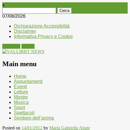
x
Ricerca
per:
07/08/2026
Dichiarazione Accessibilità
Disclaimer
Informativa Privacy e Cookie
Facebook
Twitter
Main menu
Skip
Home
to
Appuntamenti
content
Eventi
Letture
Mostre
Musica
Sport
Spettacoli
Sentiero dell’anima
Posted on
14/01/2012
by
Maria Gabriella Abate