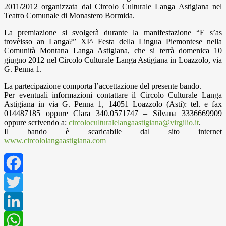
2011/2012 organizzata dal Circolo Culturale Langa Astigiana nel
Teatro Comunale di Monastero Bormida.
La premiazione si svolgerà durante la manifestazione “E s’as
trovèisso an Langa?” XI^ Festa della Lingua Piemontese nella
Comunità Montana Langa Astigiana, che si terrà domenica 10
giugno 2012 nel Circolo Culturale Langa Astigiana in Loazzolo, via
G. Penna 1.
La partecipazione comporta l’accettazione del presente bando.
Per eventuali informazioni contattare il Circolo Culturale Langa
Astigiana in via G. Penna 1, 14051 Loazzolo (Asti): tel. e fax
014487185 oppure Clara 340.0571747 – Silvana 3336669909
oppure scrivendo a:
circoloculturalelangaastigiana@virgilio.it
.
Il bando è scaricabile dal sito internet
www.circololangaastigiana.com
Facebook
Twitter
LinkedIn