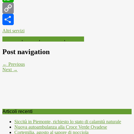
WhatsApp
Copy
Link
Altri servizi
Concorsi
,
Dialetti
,
Letteratura
,
Scrittura
Post navigation
← Previous
Next →
Articoli recenti
Siccità in Piemonte, richiesto lo stato di calamità naturale
Nuova autoambulanza alla Croce Verde Ovadese
Cortemilia, agosto al sapore di nocciola