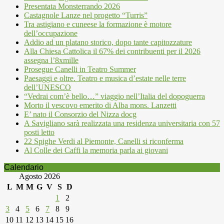
Presentata Monsterrando 2026
Castagnole Lanze nel progetto “Turris”
Tra astigiano e cuneese la formazione è motore
dell’occupazione
Addio ad un platano storico, dopo tante capitozzature
Alla Chiesa Cattolica il 67% dei contribuenti per il 2026
assegna l’8xmille
Prosegue Canelli in Teatro Summer
Paesaggi e oltre. Teatro e musica d’estate nelle terre
dell’UNESCO
“Vedrai com’è bello…” viaggio nell’Italia del dopoguerra
Morto il vescovo emerito di Alba mons. Lanzetti
E’ nato il Consorzio del Nizza docg
A Savigliano sarà realizzata una residenza universitaria con 57
posti letto
22 Spighe Verdi al Piemonte, Canelli si riconferma
Al Colle dei Caffi la memoria parla ai giovani
Calendario
Agosto 2026
L
M
M
G
V
S
D
1
2
3
4
5
6
7
8
9
10
11
12
13
14
15
16