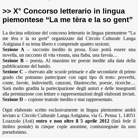
>> X° Concorso letterario in lingua
piemontese “La me tèra e la so gent”
La decima edizione del concorso letterario in lingua piemontese “La
me tèra e la so gent” organizzato dal Circolo Culturale Langa
Astigiana è su tema libero e comprende quattro sezioni;
Sezione A
– racconto inedito in prosa. Esso potrà essere una
novella, un racconto di vita vissuta, una fiaba, una favola…
Sezione B
– poesia. Al massimo tre poesie inedite alla data della
pubblicazione del bando.
Sezione C
– riservato alle scuole primarie e alle secondarie di primo
grado che potranno partecipare con ogni tipo di testo: proverbi,
conte, favole, indovinelli, canzoni, filastrocche, poesie, ricerche…
Sarà molto gradita la partecipazione degli autori e delle insegnanti
alla premiazione con letture o rappresentazioni degli elaborati inviati.
Sezione D
– copione teatrale inedito e mai rappresentato.
Ogni elaborato scritto esclusivamente in lingua piemontese andrà
inviato a: Circolo Culturale Langa Astigiana, via G. Penna 1, 14051
Loazzolo (Asti)
entro e non oltre il 5 aprile 2012
(farà fede il
timbro postale) in cinque copie anonime, contrassegnate da uno
pseudonimo.