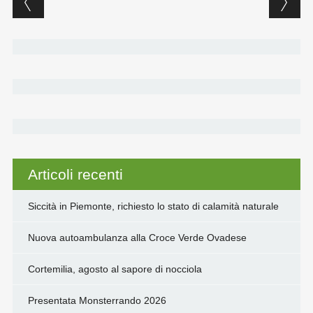
o
e
d
A
i
o
r
I
p
n
k
n
p
k
Articoli recenti
Siccità in Piemonte, richiesto lo stato di calamità naturale
Nuova autoambulanza alla Croce Verde Ovadese
Cortemilia, agosto al sapore di nocciola
Presentata Monsterrando 2026