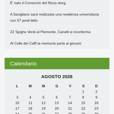
E’ nato il Consorzio del Nizza docg
A Savigliano sarà realizzata una residenza universitaria
con 57 posti letto
22 Spighe Verdi al Piemonte, Canelli si riconferma
Al Colle dei Caffi la memoria parla ai giovani
Calendario
AGOSTO 2026
L
M
M
G
V
S
D
1
2
3
4
5
6
7
8
9
10
11
12
13
14
15
16
17
18
19
20
21
22
23