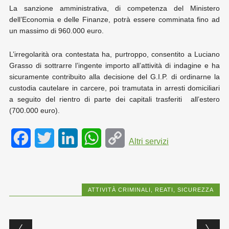
La sanzione amministrativa, di competenza del Ministero
dell’Economia e delle Finanze, potrà essere comminata fino ad
un massimo di 960.000 euro.
L’irregolarità ora contestata ha, purtroppo, consentito a Luciano
Grasso di sottrarre l’ingente importo all’attività di indagine e ha
sicuramente contribuito alla decisione del G.I.P. di ordinarne la
custodia cautelare in carcere, poi tramutata in arresti domiciliari
a seguito del rientro di parte dei capitali trasferiti all’estero
(700.000 euro).
F
T
L
W
C
Altri servizi
a
w
i
h
o
c
i
n
a
p
ATTIVITÀ CRIMINALI
,
REATI
,
SICUREZZA
e
t
k
t
y
b
t
e
s
L
Post navigation