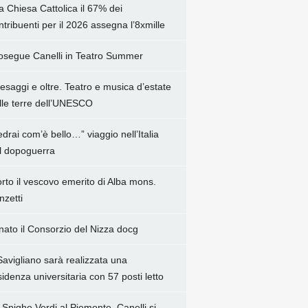
la Chiesa Cattolica il 67% dei
ntribuenti per il 2026 assegna l’8xmille
osegue Canelli in Teatro Summer
esaggi e oltre. Teatro e musica d’estate
lle terre dell’UNESCO
edrai com’è bello…” viaggio nell’Italia
l dopoguerra
rto il vescovo emerito di Alba mons.
nzetti
 nato il Consorzio del Nizza docg
Savigliano sarà realizzata una
sidenza universitaria con 57 posti letto
 Spighe Verdi al Piemonte, Canelli si