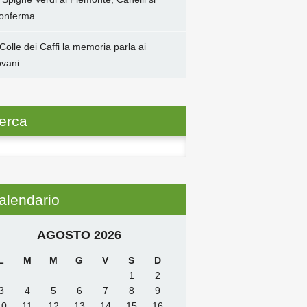
conferma
 Colle dei Caffi la memoria parla ai
ovani
erca
ca
alendario
AGOSTO 2026
L
M
M
G
V
S
D
1
2
3
4
5
6
7
8
9
10
11
12
13
14
15
16