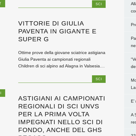
Al
T
SCI
co
VITTORIE DI GIULIA
Pr
PAVENTA IN GIGANTE E
SUPER G
Pa
ne
Ottime prove della giovane sciatrice astigiana
“V
Giulia Paventa ai campionati regionali
Children di sci alpino ad Alagna in Valsesia....
de
SCI
Mo
La
I
ASTIGIANI AI CAMPIONATI
E’
REGIONALI DI SCI UNVS
PER LA PRIMA VOLTA
A 
IMPEGNATI NELLO SCI DI
re
FONDO, ANCHE DEL GHS
22