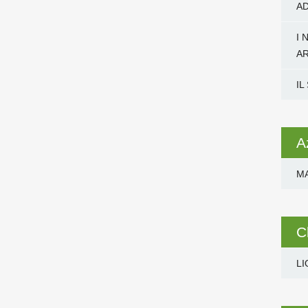
AD
I 
A
IL
A
M
C
LI