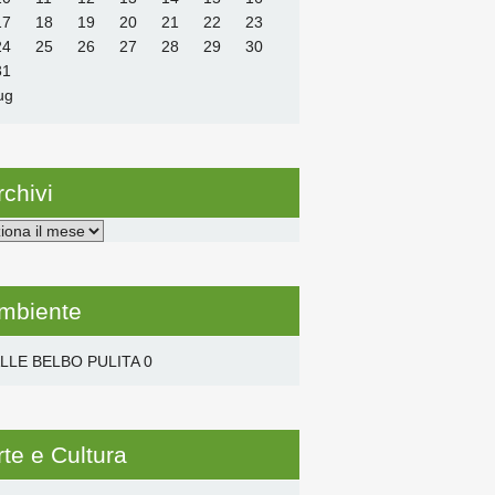
17
18
19
20
21
22
23
24
25
26
27
28
29
30
31
ug
rchivi
i
mbiente
LLE BELBO PULITA
0
rte e Cultura