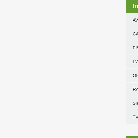
I
AV
CA
FI
L
O
RA
SI
TV