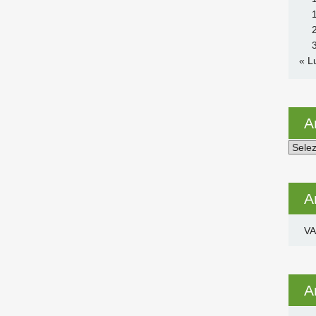
« L
A
Archiv
A
VA
A