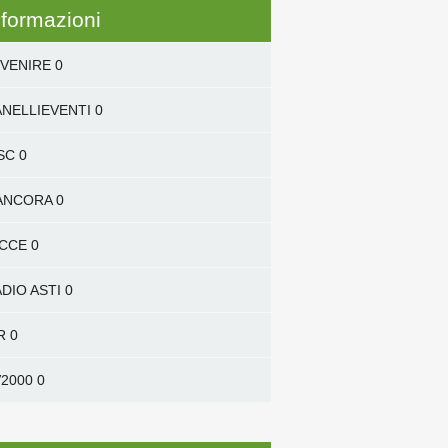
nformazioni
VENIRE
0
NELLIEVENTI
0
SC
0
'ANCORA
0
ICCE
0
DIO ASTI
0
R
0
2000
0