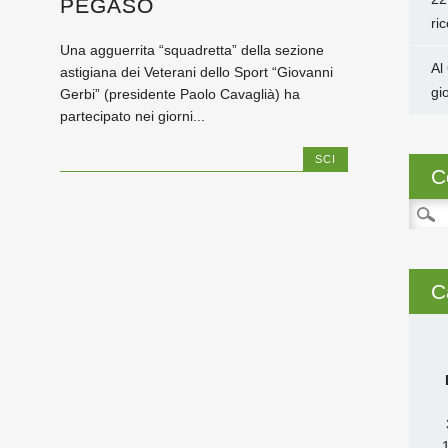
PEGASO
ri
Una agguerrita “squadretta” della sezione
Al
astigiana dei Veterani dello Sport “Giovanni
gi
Gerbi” (presidente Paolo Cavaglià) ha
partecipato nei giorni...
SCI
C
Ricer
per:
C