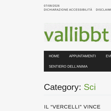
07/08/2026
DICHIARAZIONE ACCESSIBILITÀ
DISCLAIM
Main menu
Skip
HOME
APPUNTAMENTI
EV
to
content
SENTIERO DELL’ANIMA
Category:
Sci
IL “VERCELLI” VINCE