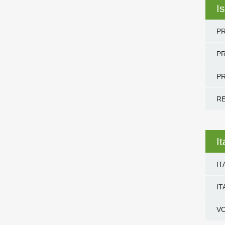
Is
PR
PR
PR
R
I
IT
IT
V