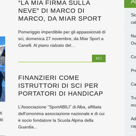
Ar
“LA MIA FIRMA SULLA
NEVE” DI MARCO DI
Si
E
MARCO, DA MIAR SPORT
ca
Pomeriggio imperdibile per gli appassionati di
Nu
sci, domenica 27 novembre, da Miar Sport a
Ov
Canelli. Al piano rialzato del...
Co
SCI
Pr
FINANZIERI COME
Ca
ISTRUTTORI DI SCI PER
PORTATORI DI HANDICAP
Tr
mo
L’Associazione “SportABILI” di Alba, affiliata
ti
dell’omonima associazione nazionale e di cui
Ad
ti
è socio fondatore la Scuola Alpina della
ca
Guardia...