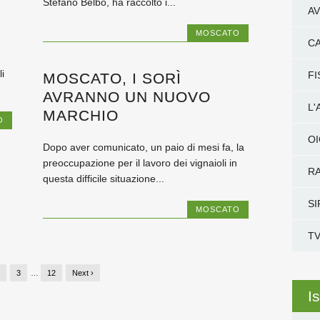
Stefano Belbo, ha raccolto i...
AV
MOSCATO
CA
i
FI
MOSCATO, I SORÌ
AVRANNO UN NUOVO
L
MARCHIO
O
O
Dopo aver comunicato, un paio di mesi fa, la
preoccupazione per il lavoro dei vignaioli in
RA
questa difficile situazione...
SI
MOSCATO
TV
2
3
…
12
Next ›
Is