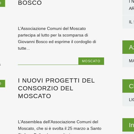
I 
BOSCO
O
A
IL
L’Associazione Comuni del Moscato
partecipa al lutto per la scomparsa di
Giovanni Bosco ed esprime il cordoglio di
A
tutte...
M
MOSCATO
a
I NUOVI PROGETTI DEL
O
C
CONSORZIO DEL
MOSCATO
LI
L’Assemblea dell’Associazione Comuni del
I
Moscato, che si è svolta il 25 marzo a Santo