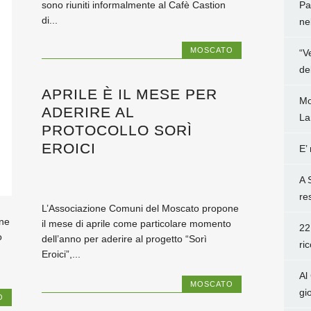
sono riuniti informalmente al Cafè Castion
Pa
di...
ne
MOSCATO
“V
de
APRILE È IL MESE PER
Mo
ADERIRE AL
La
PROTOCOLLO SORÌ
EROICI
E’
A 
re
L’Associazione Comuni del Moscato propone
ne
il mese di aprile come particolare momento
22
o
dell’anno per aderire al progetto “Sorì
ri
Eroici”,...
Al
MOSCATO
gi
O