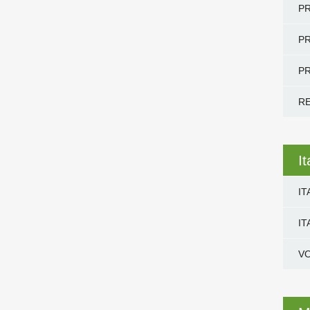
PR
PR
PR
R
I
IT
IT
V