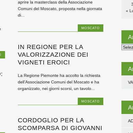
aprire la masterclass della Associazione
Comuni del Moscato, proposta nella giornata
« L
di...
MOSCATO
e
A
IN REGIONE PER LA
Archiv
VALORIZZAZIONE DEI
O
VIGNETI EROICI
A
:
La Regione Piemonte ha accolto la richiesta
I
dell’Associazione Comuni del Moscato e ha
VA
organizzato, nei giorni scorsi, un tavolo...
MOSCATO
A
CORDOGLIO PER LA
AD
.
SCOMPARSA DI GIOVANNI