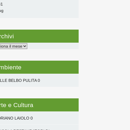
31
ug
rchivi
i
mbiente
LLE BELBO PULITA
0
rte e Cultura
RIANO LAIOLO
0