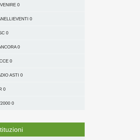
VENIRE
0
NELLIEVENTI
0
SC
0
'ANCORA
0
ICCE
0
DIO ASTI
0
R
0
2000
0
tituzioni