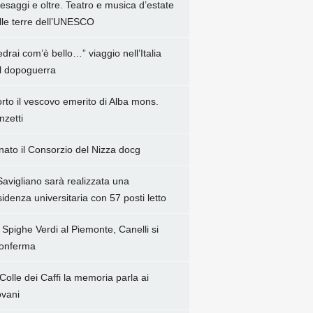
esaggi e oltre. Teatro e musica d’estate
lle terre dell’UNESCO
edrai com’è bello…” viaggio nell’Italia
l dopoguerra
rto il vescovo emerito di Alba mons.
nzetti
 nato il Consorzio del Nizza docg
Savigliano sarà realizzata una
sidenza universitaria con 57 posti letto
 Spighe Verdi al Piemonte, Canelli si
conferma
 Colle dei Caffi la memoria parla ai
ovani