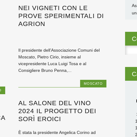
As
NEI VIGNETI CON LE
un
PROVE SPERIMENTALI DI
AGRION
C
Ricer
Il presidente dell’Associazione Comuni del
per:
Moscato, Pietro Cirio, insieme al
vicepresidente Luca Luigi Tosa e al
Consigliere Bruno Penna,...
C
MOSCATO
O
AL SALONE DEL VINO
2024 IL PROGETTO DEI
CA
SORÌ EROICI
È stata la presidente Angelica Corino ad