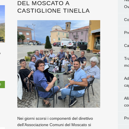
DEL MOSCATO A
Ov
CASTIGLIONE TINELLA
Co
Pr
Ca
o
Tr
mo
Ad
O
ca
Al
co
Pr
Nei giorni scorsi i componenti del direttivo
dell’Associazione Comuni del Moscato si