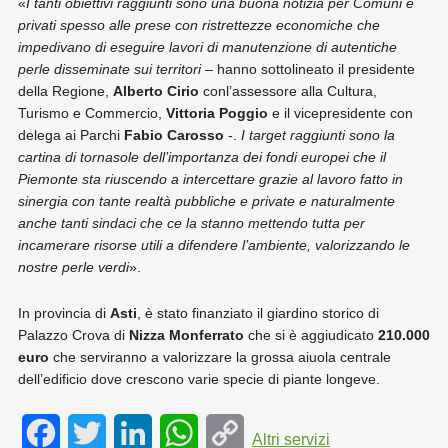
«
I tanti obiettivi raggiunti sono una buona notizia per Comuni e
privati spesso alle prese con ristrettezze economiche che
impedivano di eseguire lavori di manutenzione di autentiche
perle disseminate sui territori
– hanno sottolineato il presidente
della Regione,
Alberto Cirio
conl’assessore alla Cultura,
Turismo e Commercio,
Vittoria Poggio
e il vicepresidente con
delega ai Parchi
Fabio Carosso
-.
I target raggiunti sono la
cartina di tornasole dell’importanza dei fondi europei che il
Piemonte sta riuscendo a intercettare grazie al lavoro fatto in
sinergia con tante realtà pubbliche e private e naturalmente
anche tanti sindaci che ce la stanno mettendo tutta per
incamerare risorse utili a difendere l’ambiente, valorizzando le
nostre perle verdi
».
In provincia di
Asti
, è stato finanziato il giardino storico di
Palazzo Crova di
Nizza Monferrato
che si è aggiudicato
210.000
euro
che serviranno a valorizzare la grossa aiuola centrale
dell’edificio dove crescono varie specie di piante longeve.
F
T
L
W
C
Altri servizi