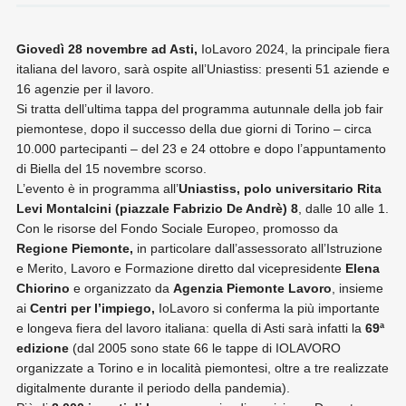
Giovedì 28 novembre ad Asti,
IoL
avoro 20
24, l
a principale fiera
italiana del lavoro, sarà ospite all’Uniastiss: presenti 51 aziende e
16 agenzie per il lavoro.
Si tratta dell’ultima tappa del programma autunnale della job fair
piemontese, dopo il successo della due giorni di Torino – circa
10.000 partecipanti – del 23 e 24 ottobre e dopo l’appuntamento
di Biella del 15 novembre scorso.
L’evento è in programma all’
Uniastiss, polo universitario Rita
Levi Montalcini (piazzale Fabrizio De Andrè) 8
, dalle 10 alle 1
.
Con le risorse del Fondo Sociale Europeo,
promosso da
Regione Piemonte,
in particolare dall’assessorato all’Istruzione
e Merito, Lavoro e Formazione diretto dal vicepresidente
Elena
Chiorino
e
organizzato da
Agenzia Piemonte Lavoro
, insieme
ai
Centri per l’impiego,
IoLavoro si conferma la più importante
e longeva fiera del lavoro italiana: quella di Asti sarà infatti la
69ª
edizione
(dal 2005 sono state 66 le tappe di IOLAVORO
organizzate a Torino e in località piemontesi, oltre a tre realizzate
digitalmente durante il periodo della pandemia).