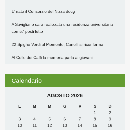
E’ nato il Consorzio del Nizza docg
A Savigliano sarà realizzata una residenza universitaria
con 57 posti letto
22 Spighe Verdi al Piemonte, Canelli si riconferma
Al Colle dei Caffi la memoria parla ai giovani
Calendario
AGOSTO 2026
L
M
M
G
V
S
D
1
2
3
4
5
6
7
8
9
10
11
12
13
14
15
16