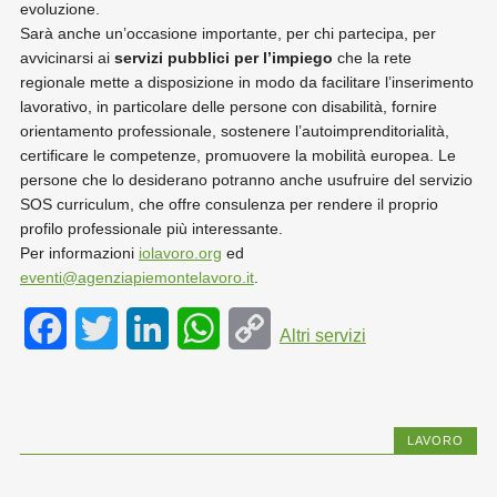
evoluzione.
Sarà anche un’occasione importante, per chi partecipa, per
avvicinarsi ai
servizi pubblici per l’impiego
che la rete
regionale mette a disposizione in modo da facilitare l’inserimento
lavorativo, in particolare delle persone con disabilità, fornire
orientamento professionale, sostenere l’autoimprenditorialità,
certificare le competenze, promuovere la mobilità europea. Le
persone che lo desiderano potranno anche usufruire del servizio
SOS curriculum, che offre consulenza per rendere il proprio
profilo professionale più interessante.
Per informazioni
iolavoro.org
ed
eventi@agenziapiemontelavoro.it
.
F
T
L
W
C
Altri servizi
a
w
i
h
o
c
i
n
a
p
LAVORO
e
t
k
t
y
b
t
e
s
L