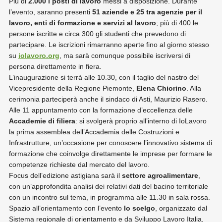
Più di
2.000 i posti di lavoro
messi a disposizione. Durante
l’evento, saranno presenti
51 aziende e 25 tra agenzie per il
lavoro, enti di formazione e servizi al lavoro
; più di 400 le
persone iscritte e circa 300 gli studenti che prevedono di
partecipare. Le iscrizioni rimarranno aperte fino al giorno stesso
su
iolavoro.org
, ma sarà comunque possibile iscriversi di
persona direttamente in fiera.
L’inaugurazione si terrà alle 10.30, con il taglio del nastro del
Vicepresidente della Regione Piemonte,
Elena Chiorino
. Alla
cerimonia parteciperà anche il sindaco di Asti, Maurizio Rasero.
Alle 11 appuntamento con la formazione d’eccellenza delle
Accademie di filiera
: si svolgerà proprio all’interno di IoLavoro
la prima assemblea dell’Accademia delle Costruzioni e
Infrastrutture,
un’occasione per conoscere l’innovativo sistema di
formazione che coinvolge direttamente le imprese per formare le
competenze richieste dal mercato del lavoro.
Focus dell’edizione astigiana sarà il
settore agroalimentare
,
con un’approfondita analisi dei relativi dati del bacino territoriale
con un incontro sul tema, in programma alle 11.30 in sala rossa.
Spazio all’orientamento con l’evento
Io scelgo
, organizzato dal
Sistema regionale di orientamento e da Sviluppo Lavoro Italia,