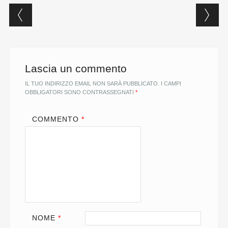
Post navigation
o
e
d
A
i
o
r
I
p
n
k
n
p
k
Lascia un commento
IL TUO INDIRIZZO EMAIL NON SARÀ PUBBLICATO.
I CAMPI
OBBLIGATORI SONO CONTRASSEGNATI
*
COMMENTO
*
NOME
*