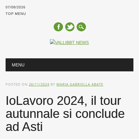
07/08/2026
TOP MENU
Main menu
Skip
MENU
to
content
POSTED ON
26/11/2024
BY
MARIA GABRIELLA ABATE
IoLavoro 2024, il tour
autunnale si conclude
ad Asti