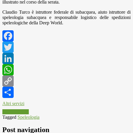
illustrato nel corso della serata.
Claudio Turco è istruttore federale di subacquea, aiuto istruttore di
speleologia subacquea e responsabile logistico delle spedizioni
speleologiche della Deep World.
Facebook
Twitter
LinkedIn
WhatsApp
Copy
Link
Altri servizi
Croce Verde
Tagged
Speleologia
Post navigation