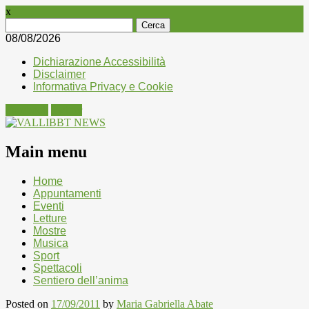
x
Ricerca
per:
08/08/2026
Dichiarazione Accessibilità
Disclaimer
Informativa Privacy e Cookie
Facebook
Twitter
Main menu
Skip
Home
to
Appuntamenti
content
Eventi
Letture
Mostre
Musica
Sport
Spettacoli
Sentiero dell’anima
Posted on
17/09/2011
by
Maria Gabriella Abate