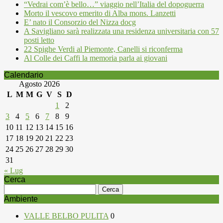
“Vedrai com’è bello…” viaggio nell’Italia del dopoguerra
Morto il vescovo emerito di Alba mons. Lanzetti
E’ nato il Consorzio del Nizza docg
A Savigliano sarà realizzata una residenza universitaria con 57
posti letto
22 Spighe Verdi al Piemonte, Canelli si riconferma
Al Colle dei Caffi la memoria parla ai giovani
Calendario
Agosto 2026
L
M
M
G
V
S
D
1
2
3
4
5
6
7
8
9
10
11
12
13
14
15
16
17
18
19
20
21
22
23
24
25
26
27
28
29
30
31
« Lug
Cerca
Ricerca
per:
Ambiente
VALLE BELBO PULITA
0