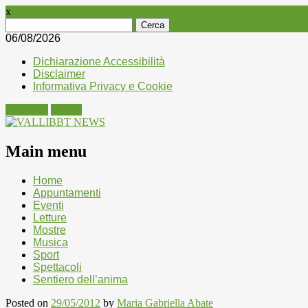
x
Ricerca
per:
06/08/2026
Dichiarazione Accessibilità
Disclaimer
Informativa Privacy e Cookie
Facebook
Twitter
Main menu
Skip
Home
to
Appuntamenti
content
Eventi
Letture
Mostre
Musica
Sport
Spettacoli
Sentiero dell’anima
Posted on
29/05/2012
by
Maria Gabriella Abate