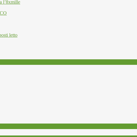
a l’8xmille
ESCO
osti letto