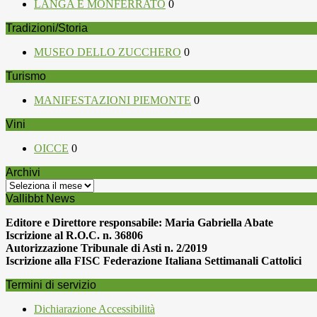
LANGA E MONFERRATO
0
Tradizioni/Storia
MUSEO DELLO ZUCCHERO
0
Turismo
MANIFESTAZIONI PIEMONTE
0
Vini
OICCE
0
Archivi
Archivi
Vallibbt News
Editore e Direttore responsabile: Maria Gabriella Abate
Iscrizione al R.O.C. n. 36806
Autorizzazione Tribunale di Asti n. 2/2019
Iscrizione alla FISC Federazione Italiana Settimanali Cattolici
Termini di servizio
Dichiarazione Accessibilità