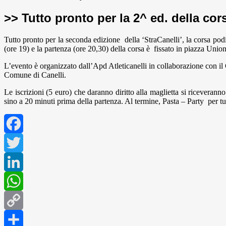
>> Tutto pronto per la 2^ ed. della cor
Tutto pronto per la seconda edizione della ‘StraCanelli’, la corsa podis
(ore 19) e la partenza (ore 20,30) della corsa è fissato in piazza Uni
L’evento è organizzato dall’Apd Atleticanelli in collaborazione con
Comune di Canelli.
Le iscrizioni (5 euro) che daranno diritto alla maglietta si riceveran
sino a 20 minuti prima della partenza. Al termine, Pasta – Party per t
Facebook
Twitter
LinkedIn
WhatsApp
Copy