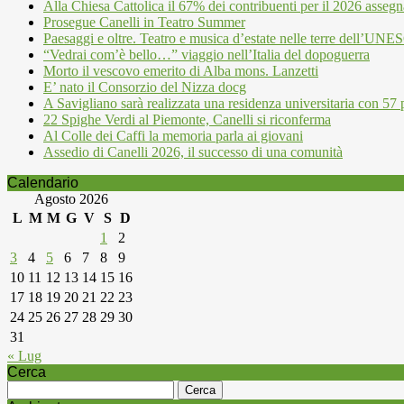
Alla Chiesa Cattolica il 67% dei contribuenti per il 2026 assegn
Prosegue Canelli in Teatro Summer
Paesaggi e oltre. Teatro e musica d’estate nelle terre dell’UN
“Vedrai com’è bello…” viaggio nell’Italia del dopoguerra
Morto il vescovo emerito di Alba mons. Lanzetti
E’ nato il Consorzio del Nizza docg
A Savigliano sarà realizzata una residenza universitaria con 57 p
22 Spighe Verdi al Piemonte, Canelli si riconferma
Al Colle dei Caffi la memoria parla ai giovani
Assedio di Canelli 2026, il successo di una comunità
Calendario
Agosto 2026
L
M
M
G
V
S
D
1
2
3
4
5
6
7
8
9
10
11
12
13
14
15
16
17
18
19
20
21
22
23
24
25
26
27
28
29
30
31
« Lug
Cerca
Ricerca
per: