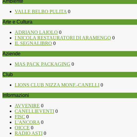
Ambiente
VALLE BELBO PULITA
0
Arte e Cultura
ADRIANO LAIOLO
0
I NICOLA RESTAURATORI DI ARAMENGO
0
IL SEGNALIBRO
0
Aziende
MAS PACK PACKAGING
0
Club
LIONS CLUB NIZZA MONF.-CANELLI
0
Informazioni
AVVENIRE
0
CANELLIEVENTI
0
FISC
0
L'ANCORA
0
OICCE
0
RADIO ASTI
0