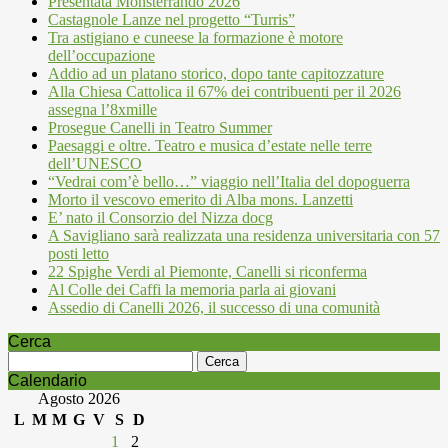
Presentata Monsterrando 2026
Castagnole Lanze nel progetto “Turris”
Tra astigiano e cuneese la formazione è motore
dell’occupazione
Addio ad un platano storico, dopo tante capitozzature
Alla Chiesa Cattolica il 67% dei contribuenti per il 2026
assegna l’8xmille
Prosegue Canelli in Teatro Summer
Paesaggi e oltre. Teatro e musica d’estate nelle terre
dell’UNESCO
“Vedrai com’è bello…” viaggio nell’Italia del dopoguerra
Morto il vescovo emerito di Alba mons. Lanzetti
E’ nato il Consorzio del Nizza docg
A Savigliano sarà realizzata una residenza universitaria con 57
posti letto
22 Spighe Verdi al Piemonte, Canelli si riconferma
Al Colle dei Caffi la memoria parla ai giovani
Assedio di Canelli 2026, il successo di una comunità
Cerca
Ricerca
per:
Calendario
Agosto 2026
L
M
M
G
V
S
D
1
2