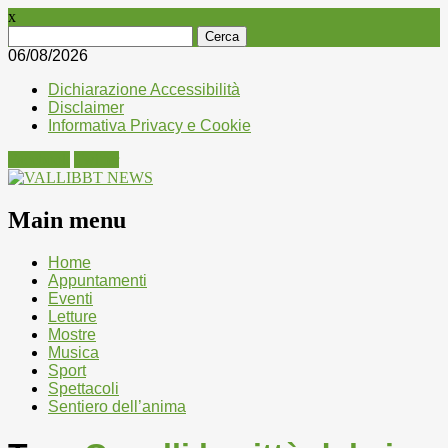
x
Ricerca
per:
06/08/2026
Dichiarazione Accessibilità
Disclaimer
Informativa Privacy e Cookie
Facebook
Twitter
Main menu
Skip
Home
to
Appuntamenti
content
Eventi
Letture
Mostre
Musica
Sport
Spettacoli
Sentiero dell’anima