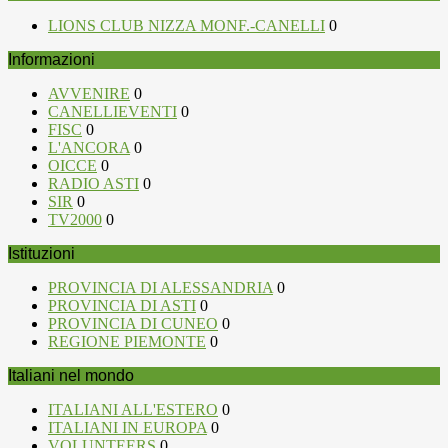
LIONS CLUB NIZZA MONF.-CANELLI
0
Informazioni
AVVENIRE
0
CANELLIEVENTI
0
FISC
0
L'ANCORA
0
OICCE
0
RADIO ASTI
0
SIR
0
TV2000
0
Istituzioni
PROVINCIA DI ALESSANDRIA
0
PROVINCIA DI ASTI
0
PROVINCIA DI CUNEO
0
REGIONE PIEMONTE
0
Italiani nel mondo
ITALIANI ALL'ESTERO
0
ITALIANI IN EUROPA
0
VOLUNTEERS
0