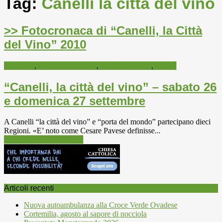
Tag:
Canelli la città del vino
>> Fotocronaca di “Canelli, la Città
del Vino” 2010
Cronaca
,
Enogastronomia
,
Manifestazioni
,
Sagre
“Canelli, la città del vino” – sabato 26
e domenica 27 settembre
A Canelli “la città del vino” e “porta del mondo” partecipano dieci
Regioni. «E’ noto come Cesare Pavese definisse...
Informazioni e attualità
Articoli recenti
Nuova autoambulanza alla Croce Verde Ovadese
Cortemilia, agosto al sapore di nocciola