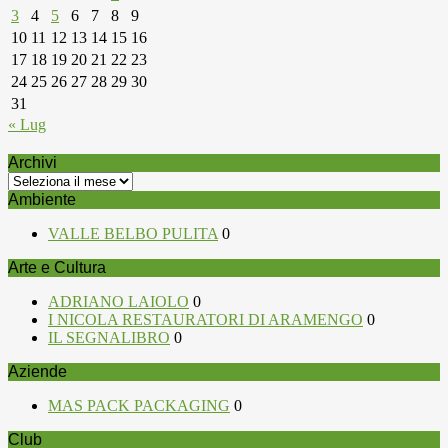
3
4
5
6
7
8
9
10
11
12
13
14
15
16
17
18
19
20
21
22
23
24
25
26
27
28
29
30
31
« Lug
Archivi
Archivi
Ambiente
VALLE BELBO PULITA
0
Arte e Cultura
ADRIANO LAIOLO
0
I NICOLA RESTAURATORI DI ARAMENGO
0
IL SEGNALIBRO
0
Aziende
MAS PACK PACKAGING
0
Club