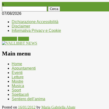
x
Ricerca
per:
07/08/2026
Dichiarazione Accessibilità
Disclaimer
Informativa Privacy e Cookie
Facebook
Twitter
Main menu
Skip
Home
to
Appuntamenti
content
Eventi
Letture
Mostre
Musica
Sport
Spettacoli
Sentiero dell’anima
Posted on
16/01/2012
by
Maria Gabriella Abate