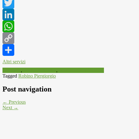
Facebook
Twitter
LinkedIn
WhatsApp
Copy
Link
Altri servizi
Aziende
,
Borse di studio
,
Scuola e formazione
Tagged
Robino Piergiorgio
Post navigation
← Previous
Next →