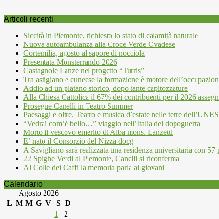
Articoli recenti
Siccità in Piemonte, richiesto lo stato di calamità naturale
Nuova autoambulanza alla Croce Verde Ovadese
Cortemilia, agosto al sapore di nocciola
Presentata Monsterrando 2026
Castagnole Lanze nel progetto “Turris”
Tra astigiano e cuneese la formazione è motore dell’occupazion
Addio ad un platano storico, dopo tante capitozzature
Alla Chiesa Cattolica il 67% dei contribuenti per il 2026 assegn
Prosegue Canelli in Teatro Summer
Paesaggi e oltre. Teatro e musica d’estate nelle terre dell’UN
“Vedrai com’è bello…” viaggio nell’Italia del dopoguerra
Morto il vescovo emerito di Alba mons. Lanzetti
E’ nato il Consorzio del Nizza docg
A Savigliano sarà realizzata una residenza universitaria con 57 p
22 Spighe Verdi al Piemonte, Canelli si riconferma
Al Colle dei Caffi la memoria parla ai giovani
Calendario
Agosto 2026
L
M
M
G
V
S
D
1
2