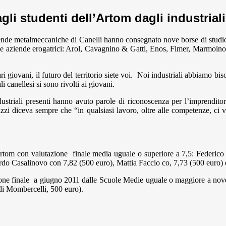
gli studenti dell’Artom dagli industriali
iende metalmeccaniche di Canelli hanno consegnato nove borse di studio
nove aziende erogatrici: Arol, Cavagnino & Gatti, Enos, Fimer, Marmo
i giovani, il futuro del territorio siete voi. Noi industriali abbiamo bis
i canellesi si sono rivolti ai giovani.
ustriali presenti hanno avuto parole di riconoscenza per l’imprenditor
gazzi diceva sempre che “in qualsiasi lavoro, oltre alle competenze, ci 
Artom con valutazione finale media uguale o superiore a 7,5: Federic
do Casalinovo con 7,82 (500 euro), Mattia Faccio co, 7,73 (500 euro) e
azione finale a giugno 2011 dalle Scuole Medie uguale o maggiore a no
di Mombercelli, 500 euro).