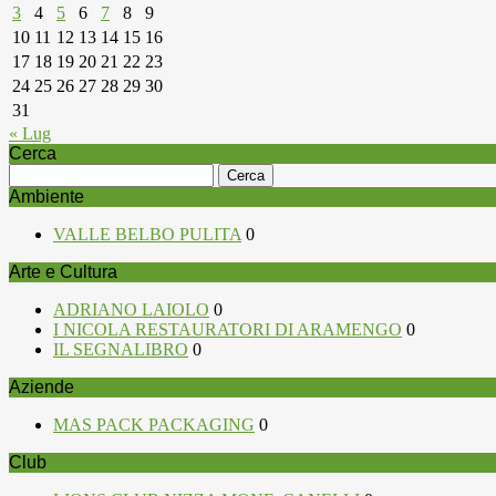
3
4
5
6
7
8
9
10
11
12
13
14
15
16
17
18
19
20
21
22
23
24
25
26
27
28
29
30
31
« Lug
Cerca
Ricerca
per:
Ambiente
VALLE BELBO PULITA
0
Arte e Cultura
ADRIANO LAIOLO
0
I NICOLA RESTAURATORI DI ARAMENGO
0
IL SEGNALIBRO
0
Aziende
MAS PACK PACKAGING
0
Club