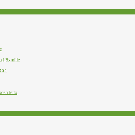
e
a l’8xmille
ESCO
osti letto