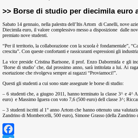
>> Borse di studio per diecimila euro a
Sabato 14 gennaio, nella palestra dell’Itis Artom di Canelli, nove az
Diecimila euro, il valore complessivo messo a disposizione dalle 
premiato nove studenti.
“Per il territorio, la collaborazione con la scuola è fondamentale”, “Car
crescita”. Con queste confortanti e rassicuranti espressioni gli industrial
La vice preside Cristina Barisone, il prof. Enzo Dabormida e gli ind
‘Borse di studio’ che, dal prossimo anno, sarà intitolata a lui. Ai ra
esortazione che rivolgeva sempre ai ragazzi “Proviamoci!”.
Questi gli studenti a cui sono state assegnate le borse di studio:
– 6 studenti che, a giugno 2011, hanno terminato la classe 3^ e 4^ 
euro) e Massimo Iguera con voto 7,6 (500 euro) dell classe 3^; Riccar
– 3 studenti iscritti al 1° anno Artom che hanno ottenuto una valut
Zandrino di Mombercelli, 500 euro), Simone Grasso (della Zandrino 