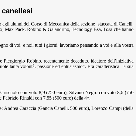
 canellesi
 agli alunni del Corso di Meccanica della sezione staccata di Canelli.
inox, Max Pack, Robino & Galandrino, Tecnology Bsa, Tosa che hanno
ogno di voi, e noi, tutti i giorni, lavoriamo pensando a voi e alla vostra
e Piergiorgio Robino, recentemente deceduto, ideatore dell’iniziativa
vuole tanta volontà, passione ed entusiasmo”. Era caratteristica la sua
o Criscuolo con voto 8,9 (750 euro), Silvano Negro con voto 8,6 (750
 Fabrizio Rinaldi con 7,55 (500 euro) della 4^,
ve: Andrea Caraccia (Gancia Canelli, 500 euro), Lorenzo Campi (della