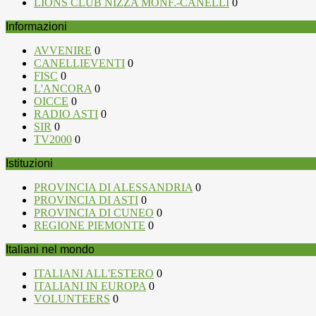
LIONS CLUB NIZZA MONF.-CANELLI
0
Informazioni
AVVENIRE
0
CANELLIEVENTI
0
FISC
0
L'ANCORA
0
OICCE
0
RADIO ASTI
0
SIR
0
TV2000
0
Istituzioni
PROVINCIA DI ALESSANDRIA
0
PROVINCIA DI ASTI
0
PROVINCIA DI CUNEO
0
REGIONE PIEMONTE
0
Italiani nel mondo
ITALIANI ALL'ESTERO
0
ITALIANI IN EUROPA
0
VOLUNTEERS
0