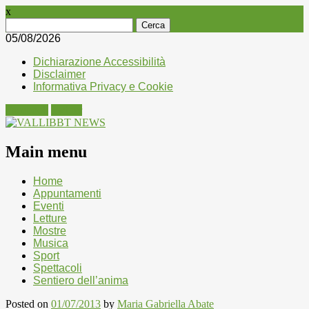
x
Ricerca
per:
05/08/2026
Dichiarazione Accessibilità
Disclaimer
Informativa Privacy e Cookie
Facebook
Twitter
Main menu
Skip
Home
to
Appuntamenti
content
Eventi
Letture
Mostre
Musica
Sport
Spettacoli
Sentiero dell’anima
Posted on
01/07/2013
by
Maria Gabriella Abate