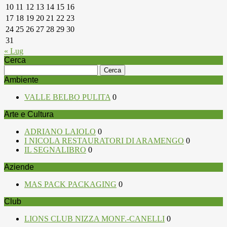
10
11
12
13
14
15
16
17
18
19
20
21
22
23
24
25
26
27
28
29
30
31
« Lug
Cerca
Ricerca
per:
Ambiente
VALLE BELBO PULITA
0
Arte e Cultura
ADRIANO LAIOLO
0
I NICOLA RESTAURATORI DI ARAMENGO
0
IL SEGNALIBRO
0
Aziende
MAS PACK PACKAGING
0
Club
LIONS CLUB NIZZA MONF.-CANELLI
0