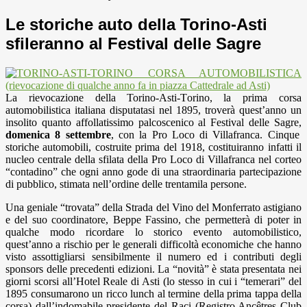
Le storiche auto della Torino-Asti
sfileranno al Festival delle Sagre
La rievocazione della Torino-Asti-Torino, la prima corsa
automobilistica italiana disputatasi nel 1895, troverà quest’anno un
insolito quanto affollatissimo palcoscenico al Festival delle Sagre,
domenica 8 settembre
, con la Pro Loco di Villafranca. Cinque
storiche automobili, costruite prima del 1918, costituiranno infatti il
nucleo centrale della sfilata della Pro Loco di Villafranca nel corteo
“contadino” che ogni anno gode di una straordinaria partecipazione
di pubblico, stimata nell’ordine delle trentamila persone.
Una geniale “trovata” della Strada del Vino del Monferrato astigiano
e del suo coordinatore, Beppe Fassino,
che permetterà di poter in
qualche modo ricordare lo storico evento automobilistico,
quest’anno a rischio per le generali difficoltà economiche che hanno
visto assottigliarsi sensibilmente il numero ed i contributi degli
sponsors delle precedenti edizioni. La “novità” è stata presentata nei
giorni scorsi all’Hotel Reale di Asti (lo stesso in cui i “temerari” del
1895 consumarono un ricco lunch al termine della prima tappa della
corsa) dall’indomabile presidente del Raci (Registro Ancêtres Club