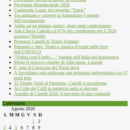
Presentata Monsterrando 2026
Castagnole Lanze nel progetto “Turris”
Tra astigiano e cuneese la formazione è motore
dell’occupazione
Addio ad un platano storico, dopo tante capitozzature
Alla Chiesa Cattolica il 67% dei contribuenti per il 2026
assegna l’8xmille
Prosegue Canelli in Teatro Summer
Paesaggi e oltre. Teatro e musica d’estate nelle terre
dell’UNESCO
“Vedrai com’è bello…” viaggio nell’Italia del dopoguerra
Morto il vescovo emerito di Alba mons. Lanzetti
E’ nato il Consorzio del Nizza docg
A Savigliano sarà realizzata una residenza universitaria con 57
posti letto
22 Spighe Verdi al Piemonte, Canelli si riconferma
Al Colle dei Caffi la memoria parla ai giovani
Assedio di Canelli 2026, il successo di una comunità
Calendario
Agosto 2026
L
M
M
G
V
S
D
1
2
3
4
5
6
7
8
9