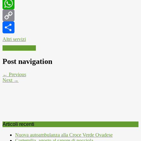
LinkedIn
WhatsApp
Copy
Link
Altri servizi
Automobilismo
Post navigation
← Previous
Next →
Articoli recenti
Nuova autoambulanza alla Croce Verde Ovadese
Cortemilia, agosto al sapore di nocciola