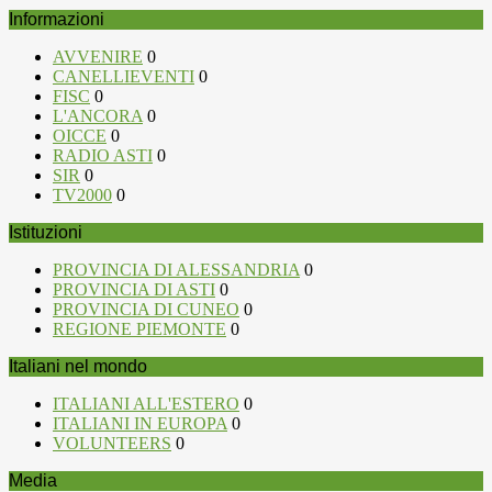
Informazioni
AVVENIRE
0
CANELLIEVENTI
0
FISC
0
L'ANCORA
0
OICCE
0
RADIO ASTI
0
SIR
0
TV2000
0
Istituzioni
PROVINCIA DI ALESSANDRIA
0
PROVINCIA DI ASTI
0
PROVINCIA DI CUNEO
0
REGIONE PIEMONTE
0
Italiani nel mondo
ITALIANI ALL'ESTERO
0
ITALIANI IN EUROPA
0
VOLUNTEERS
0
Media