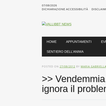
07/08/2026
DICHIARAZIONE ACCESSIBILITÀ
DISCLAIM
Main menu
Skip
HOME
APPUNTAMENTI
EV
to
content
SENTIERO DELL’ANIMA
POSTED ON
27/08/2012
BY
MARIA GABRIELL
>> Vendemmia, 
ignora il proble