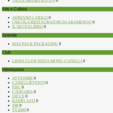
VALLE BELBO PULITA
0
Arte e Cultura
ADRIANO LAIOLO
0
I NICOLA RESTAURATORI DI ARAMENGO
0
IL SEGNALIBRO
0
Aziende
MAS PACK PACKAGING
0
Club
LIONS CLUB NIZZA MONF.-CANELLI
0
Informazioni
AVVENIRE
0
CANELLIEVENTI
0
FISC
0
L'ANCORA
0
OICCE
0
RADIO ASTI
0
SIR
0
TV2000
0