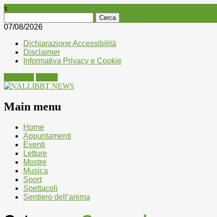
x
Ricerca
per:
07/08/2026
Dichiarazione Accessibilità
Disclaimer
Informativa Privacy e Cookie
Facebook
Twitter
Main menu
Skip
Home
to
Appuntamenti
content
Eventi
Letture
Mostre
Musica
Sport
Spettacoli
Sentiero dell’anima