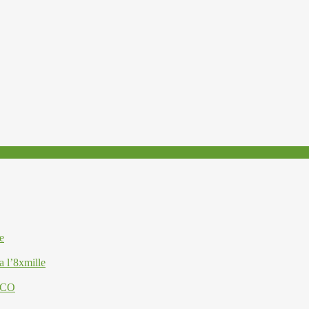
e
a l’8xmille
ESCO