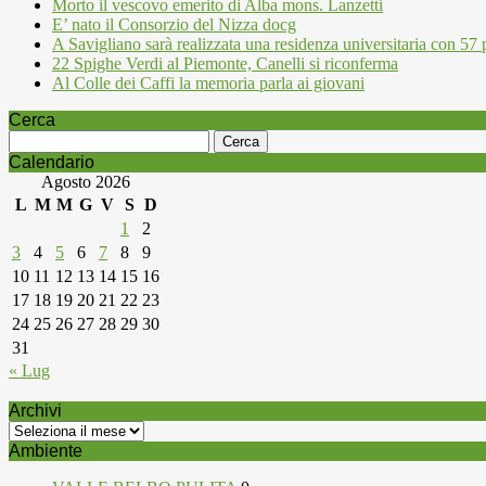
Morto il vescovo emerito di Alba mons. Lanzetti
E’ nato il Consorzio del Nizza docg
A Savigliano sarà realizzata una residenza universitaria con 57 p
22 Spighe Verdi al Piemonte, Canelli si riconferma
Al Colle dei Caffi la memoria parla ai giovani
Cerca
Ricerca
per:
Calendario
Agosto 2026
L
M
M
G
V
S
D
1
2
3
4
5
6
7
8
9
10
11
12
13
14
15
16
17
18
19
20
21
22
23
24
25
26
27
28
29
30
31
« Lug
Archivi
Archivi
Ambiente