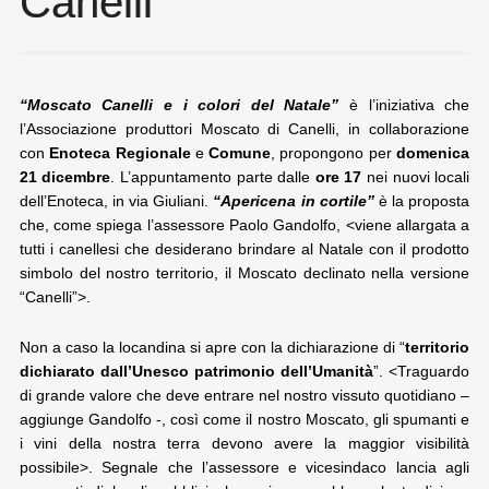
Canelli
“Moscato Canelli e i colori del Natale”
è l’iniziativa che
l’Associazione produttori Moscato di Canelli, in collaborazione
con
Enoteca Regionale
e
Comune
, propongono per
domenica
21 dicembre
. L’appuntamento parte dalle
ore 17
nei nuovi locali
dell’Enoteca, in via Giuliani.
“Apericena in cortile”
è la proposta
che, come spiega l’assessore Paolo Gandolfo, <viene allargata a
tutti i canellesi che desiderano brindare al Natale con il prodotto
simbolo del nostro territorio, il Moscato declinato nella versione
“Canelli”>.
Non a caso la locandina si apre con la dichiarazione di “
territorio
dichiarato dall’Unesco patrimonio dell’Umanità
”. <Traguardo
di grande valore che deve entrare nel nostro vissuto quotidiano –
aggiunge Gandolfo -, così come il nostro Moscato, gli spumanti e
i vini della nostra terra devono avere la maggior visibilità
possibile>. Segnale che l’assessore e vicesindaco lancia agli