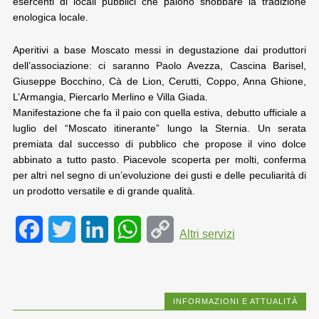
esercenti di locali pubblici che paiono snobbare la tradizione
enologica locale.
Aperitivi a base Moscato messi in degustazione dai produttori
dell’associazione: ci saranno Paolo Avezza, Cascina Barisel,
Giuseppe Bocchino, Cà de Lion, Cerutti, Coppo, Anna Ghione,
L’Armangia, Piercarlo Merlino e Villa Giada.
Manifestazione che fa il paio con quella estiva, debutto ufficiale a
luglio del “Moscato itinerante” lungo la Sternia. Un serata
premiata dal successo di pubblico che propose il vino dolce
abbinato a tutto pasto. Piacevole scoperta per molti, conferma
per altri nel segno di un’evoluzione dei gusti e delle peculiarità di
un prodotto versatile e di grande qualità.
F
T
L
W
C
Altri servizi
a
w
i
h
o
c
i
n
a
p
INFORMAZIONI E ATTUALITÀ
e
t
k
t
y