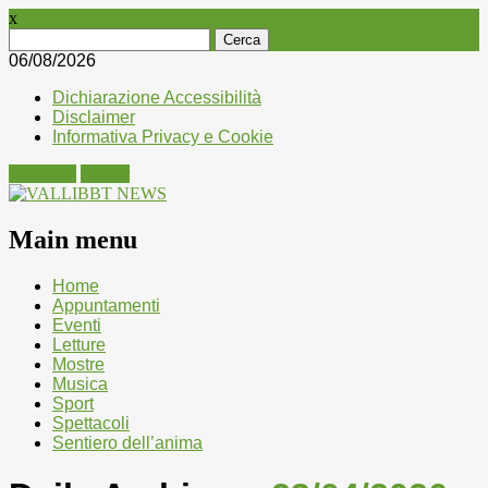
x
Ricerca
per:
06/08/2026
Dichiarazione Accessibilità
Disclaimer
Informativa Privacy e Cookie
Facebook
Twitter
Main menu
Skip
Home
to
Appuntamenti
content
Eventi
Letture
Mostre
Musica
Sport
Spettacoli
Sentiero dell’anima