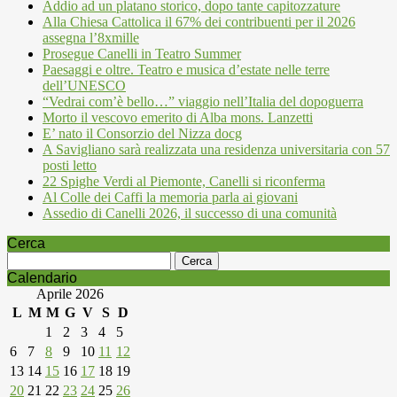
Addio ad un platano storico, dopo tante capitozzature
Alla Chiesa Cattolica il 67% dei contribuenti per il 2026
assegna l’8xmille
Prosegue Canelli in Teatro Summer
Paesaggi e oltre. Teatro e musica d’estate nelle terre
dell’UNESCO
“Vedrai com’è bello…” viaggio nell’Italia del dopoguerra
Morto il vescovo emerito di Alba mons. Lanzetti
E’ nato il Consorzio del Nizza docg
A Savigliano sarà realizzata una residenza universitaria con 57
posti letto
22 Spighe Verdi al Piemonte, Canelli si riconferma
Al Colle dei Caffi la memoria parla ai giovani
Assedio di Canelli 2026, il successo di una comunità
Cerca
Ricerca
per:
Calendario
Aprile 2026
L
M
M
G
V
S
D
1
2
3
4
5
6
7
8
9
10
11
12
13
14
15
16
17
18
19
20
21
22
23
24
25
26